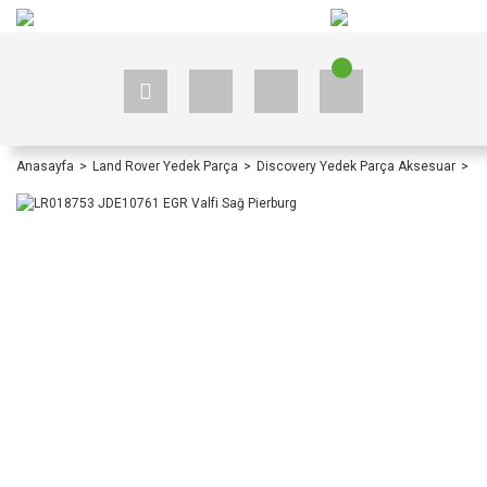
+90 535 523 33 59
+90 535 523 33 59
Anasayfa
Land Rover Yedek Parça
Discovery Yedek Parça Aksesuar
Di