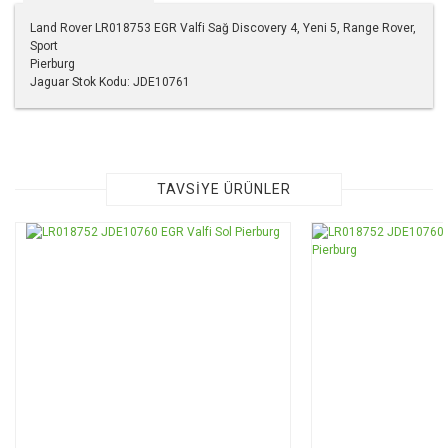
Land Rover LR018753 EGR Valfi Sağ Discovery 4, Yeni 5, Range Rover,
Sport
Pierburg
Jaguar Stok Kodu: JDE10761
Bu ürünün fiyat bilgisi, resim, ürün açıklamalarında ve diğer
konularda yetersiz gördüğünüz noktaları öneri formunu
kullanarak tarafımıza iletebilirsiniz.
Görüş ve önerileriniz için teşekkür ederiz.
TAVSİYE ÜRÜNLER
Ürün resmi kalitesiz, bozuk veya görüntülenemiyor.
Ürün açıklamasında eksik bilgiler bulunuyor.
Ürün bilgilerinde hatalar bulunuyor.
Ürün fiyatı diğer sitelerden daha pahalı.
Bu ürüne benzer farklı alternatifler olmalı.