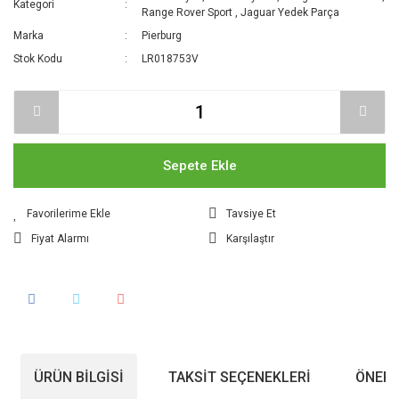
Kategori
Range Rover Sport
,
Jaguar Yedek Parça
Marka
Pierburg
Stok Kodu
LR018753V
Sepete Ekle
Tavsiye Et
Fiyat Alarmı
Karşılaştır
ÜRÜN BILGISI
TAKSIT SEÇENEKLERI
ÖNERI