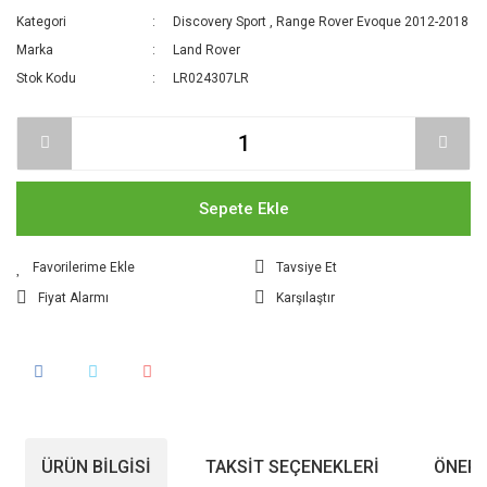
Kategori
Discovery Sport
,
Range Rover Evoque 2012-2018
Marka
Land Rover
Stok Kodu
LR024307LR
Sepete Ekle
Tavsiye Et
Fiyat Alarmı
Karşılaştır
ÜRÜN BILGISI
TAKSIT SEÇENEKLERI
ÖNERI