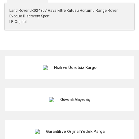
Land Rover LR024307 Hava Filtre Kutusu Hortumu Range Rover
Evoque Discovery Sport
LR Orijinal
Bu ürünün fiyat bilgisi, resim, ürün açıklamalarında ve diğer
konularda yetersiz gördüğünüz noktaları öneri formunu
kullanarak tarafımıza iletebilirsiniz.
Görüş ve önerileriniz için teşekkür ederiz.
Hızlı ve Ücretsiz Kargo
Ürün resmi kalitesiz, bozuk veya görüntülenemiyor.
Ürün açıklamasında eksik bilgiler bulunuyor.
Ürün bilgilerinde hatalar bulunuyor.
Ürün fiyatı diğer sitelerden daha pahalı.
Güvenli Alışveriş
Bu ürüne benzer farklı alternatifler olmalı.
Garantili ve Orijinal Yedek Parça