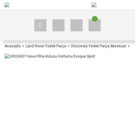
+90 535 523 33 59
+90 535 523 33 59
Anasayfa
Land Rover Yedek Parça
Discovery Yedek Parça Aksesuar
Di