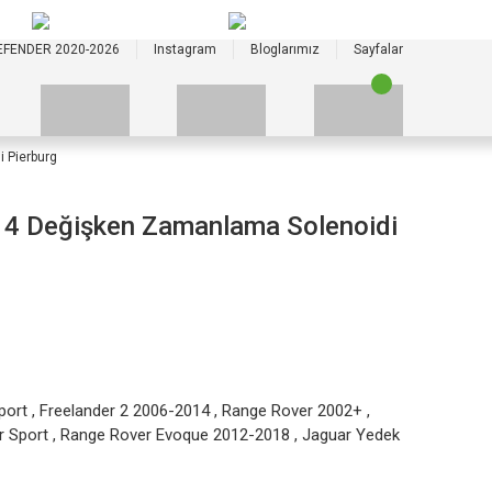
+90 535 523 33 59
+90 535 523 33 59
EFENDER 2020-2026
Instagram
Bloglarımız
Sayfalar
 Pierburg
 Değişken Zamanlama Solenoidi
port
,
Freelander 2 2006-2014
,
Range Rover 2002+
,
r Sport
,
Range Rover Evoque 2012-2018
,
Jaguar Yedek