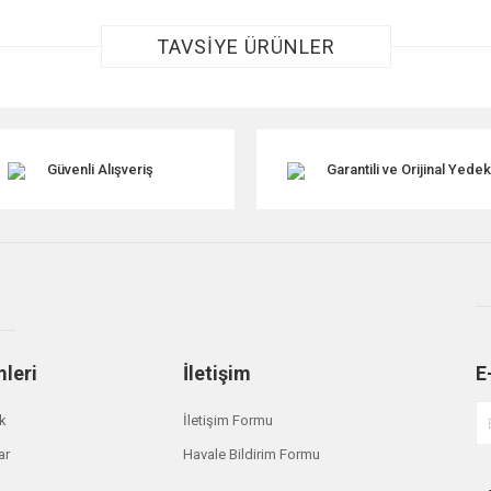
TAVSİYE ÜRÜNLER
Güvenli Alışveriş
Garantili ve Orijinal Yede
Gönder
mleri
İletişim
E
ik
İletişim Formu
ar
Havale Bildirim Formu