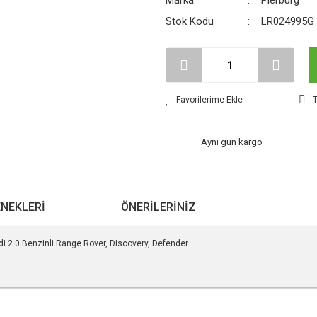
Marka
Pierburg
Stok Kodu
LR024995G
T
Aynı gün kargo
ENEKLERI
ÖNERILERINIZ
2.0 Benzinli Range Rover, Discovery, Defender
r konularda yetersiz gördüğünüz noktaları öneri formunu kullanarak tarafımıza ile