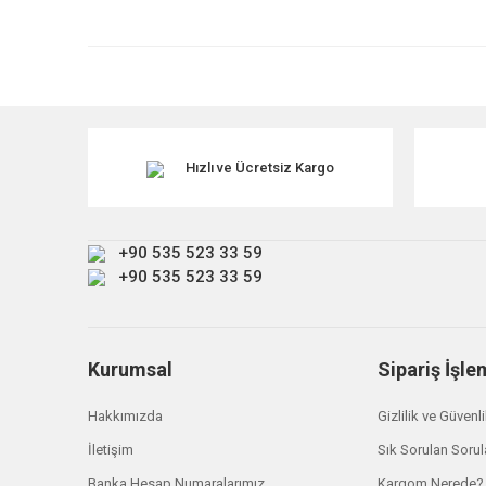
Görüş ve önerileriniz için teşekkür ederiz.
Ürün resmi kalitesiz, bozuk veya görüntülenemiyor.
Ürün açıklamasında eksik bilgiler bulunuyor.
TÜKENDİ
Ürün bilgilerinde hatalar bulunuyor.
Ürün fiyatı diğer sitelerden daha pahalı.
Hızlı ve Ücretsiz Kargo
Bu ürüne benzer farklı alternatifler olmalı.
+90 535 523 33 59
+90 535 523 33 59
Kurumsal
Sipariş İşle
Hakkımızda
Gizlilik ve Güvenl
İletişim
Sık Sorulan Sorul
Banka Hesap Numaralarımız
Kargom Nerede?