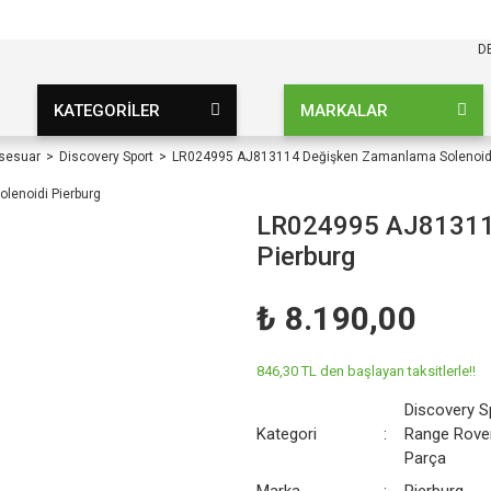
KARGO BEDAVA
UZ ŞARTSIZ
D
KATEGORİLER
MARKALAR
ksesuar
Discovery Sport
LR024995 AJ813114 Değişken Zamanlama Solenoidi
LR024995 AJ813114
Pierburg
₺ 8.190,00
846,30 TL den başlayan taksitlerle!!
Discovery S
Kategori
Range Rove
Parça