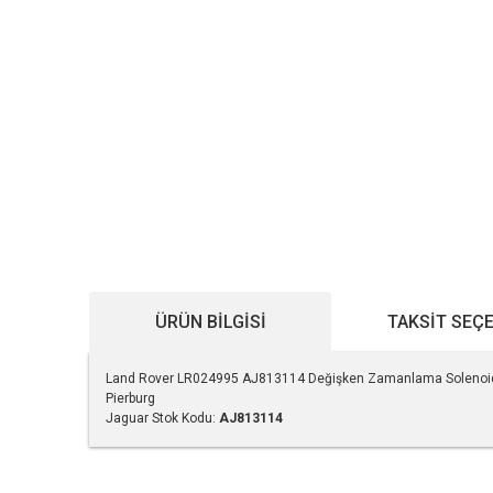
ÜRÜN BILGISI
TAKSIT SEÇ
Land Rover LR024995 AJ813114 Değişken Zamanlama Solenoidi 
Pierburg
Jaguar Stok Kodu:
AJ813114
Bu ürünün fiyat bilgisi, resim, ürün açıklamalarında ve diğe