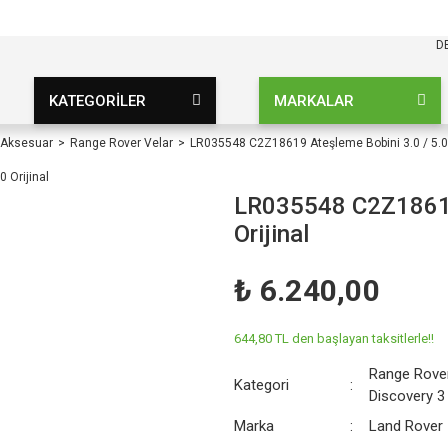
KARGO BEDAVA
UZ ŞARTSIZ
D
KATEGORİLER
MARKALAR
 Aksesuar
Range Rover Velar
LR035548 C2Z18619 Ateşleme Bobini 3.0 / 5.0 
LR035548 C2Z18619 
Orijinal
₺ 6.240,00
644,80 TL den başlayan taksitlerle!!
Range Rover
Kategori
Discovery 3
Marka
Land Rover