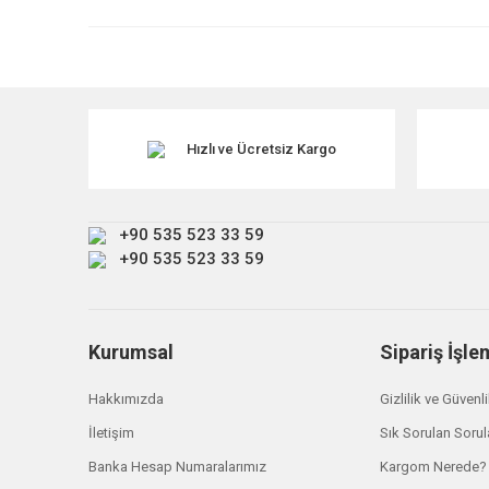
Ürün resmi kalitesiz, bozuk veya görüntülenemiyor.
Ürün açıklamasında eksik bilgiler bulunuyor.
Ürün bilgilerinde hatalar bulunuyor.
Ürün fiyatı diğer sitelerden daha pahalı.
Hızlı ve Ücretsiz Kargo
Bu ürüne benzer farklı alternatifler olmalı.
+90 535 523 33 59
+90 535 523 33 59
Kurumsal
Sipariş İşle
Hakkımızda
Gizlilik ve Güvenl
İletişim
Sık Sorulan Sorul
Banka Hesap Numaralarımız
Kargom Nerede?