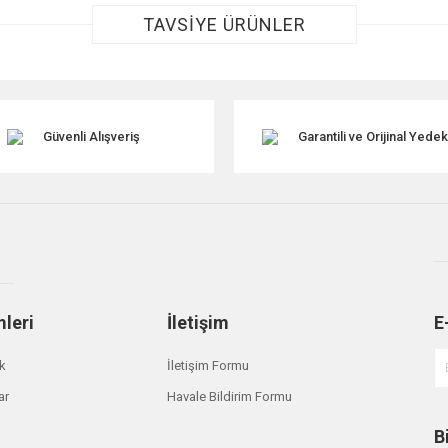
TAVSİYE ÜRÜNLER
Güvenli Alışveriş
Garantili ve Orijinal Yede
Gönder
mleri
İletişim
E
ik
İletişim Formu
ar
Havale Bildirim Formu
B