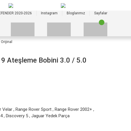
+90 535 523 33 59
+90 535 523 33 59
EFENDER 2020-2026
Instagram
Bloglarımız
Sayfalar
Orijinal
Ateşleme Bobini 3.0 / 5.0
 Velar
,
Range Rover Sport
,
Range Rover 2002+
,
 4
,
Discovery 5
,
Jaguar Yedek Parça