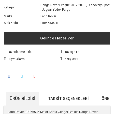
Range Rover Evoque 2012-2018
,
Discovery Sport
Kategori
,
Jaguar Yedek Parça
Marka
Land Rover
Stok Kodu
LR056535LR
Gelince Haber Ver
Tavsiye Et
Fiyat Alarmı
Karşılaştır
ÜRÜN BILGISI
TAKSIT SEÇENEKLERI
ÖNERI
Land Rover LR056535 Motor Kaput Çengel Braketi Range Rover