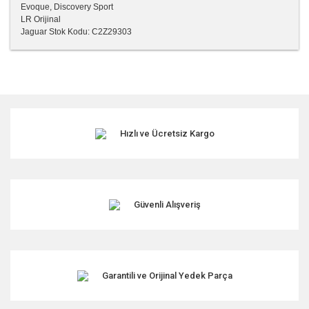
Evoque, Discovery Sport
LR Orijinal
Jaguar Stok Kodu: C2Z29303
Bu ürünün fiyat bilgisi, resim, ürün açıklamalarında ve diğer
konularda yetersiz gördüğünüz noktaları öneri formunu
kullanarak tarafımıza iletebilirsiniz.
Görüş ve önerileriniz için teşekkür ederiz.
Hızlı ve Ücretsiz Kargo
Ürün resmi kalitesiz, bozuk veya görüntülenemiyor.
Ürün açıklamasında eksik bilgiler bulunuyor.
Ürün bilgilerinde hatalar bulunuyor.
Ürün fiyatı diğer sitelerden daha pahalı.
Güvenli Alışveriş
Bu ürüne benzer farklı alternatifler olmalı.
Garantili ve Orijinal Yedek Parça
Gönder