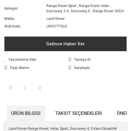
Range Rover Sport
,
Range Rover Velar
,
Kategori
Discovery 3 4
,
Discovery 5
,
Range Rover 2002+
Marka
Land Rover
Stok Kodu
LR057775LR
Gelince Haber Ver
Tavsiye Et
Fiyat Alarmı
Karşılaştır
ÜRÜN BILGISI
TAKSIT SEÇENEKLERI
ÖNERI
Land Rover Range Rover, Velar, Sport, Discovery 4, 5 Kam Eksantrik