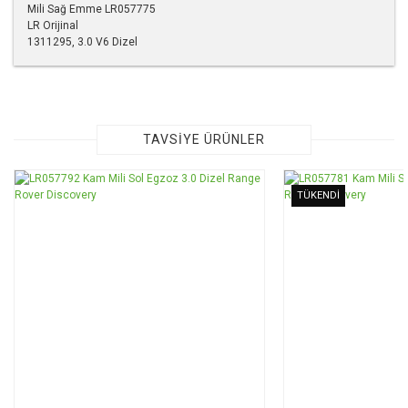
Mili Sağ Emme LR057775
LR Orijinal
1311295, 3.0 V6 Dizel
Bu ürünün fiyat bilgisi, resim, ürün açıklamalarında ve diğer
konularda yetersiz gördüğünüz noktaları öneri formunu
kullanarak tarafımıza iletebilirsiniz.
Görüş ve önerileriniz için teşekkür ederiz.
TAVSİYE ÜRÜNLER
Ürün resmi kalitesiz, bozuk veya görüntülenemiyor.
TÜKENDİ
Ürün açıklamasında eksik bilgiler bulunuyor.
Ürün bilgilerinde hatalar bulunuyor.
Ürün fiyatı diğer sitelerden daha pahalı.
Bu ürüne benzer farklı alternatifler olmalı.
Gönder