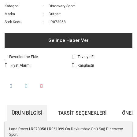
Kategori
Discovery Sport
Marka
Britpart
Stok Kodu
LR073058
Gelince Haber Ver
Tavsiye Et
Fiyat Alarmı
Karşılaştır
ÜRÜN BILGISI
TAKSIT SEÇENEKLERI
ÖNERI
Land Rover LR073058 LR061099 Ön Davlumbaz Önü Sağ Discovery
Sport