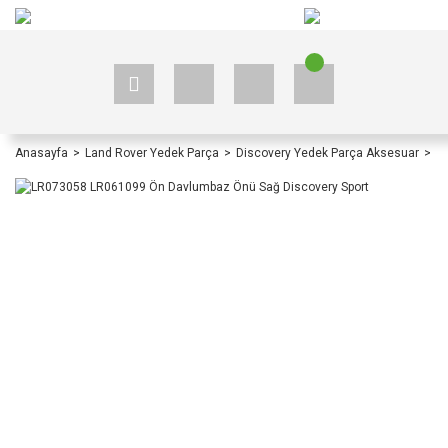
+90 535 523 33 59
+90 535 523 33 59
Anasayfa
Land Rover Yedek Parça
Discovery Yedek Parça Aksesuar
Di