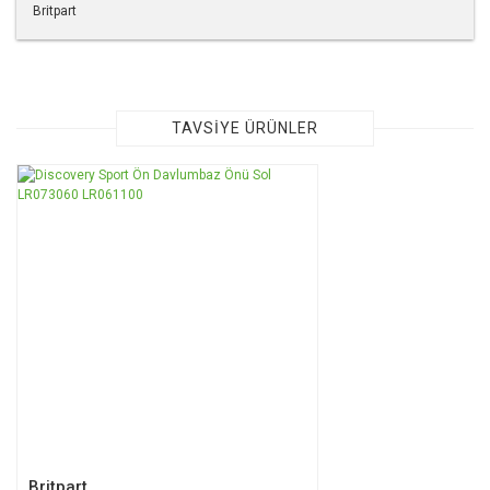
Britpart
Bu ürünün fiyat bilgisi, resim, ürün açıklamalarında ve diğer
konularda yetersiz gördüğünüz noktaları öneri formunu
kullanarak tarafımıza iletebilirsiniz.
Görüş ve önerileriniz için teşekkür ederiz.
TAVSİYE ÜRÜNLER
Ürün resmi kalitesiz, bozuk veya görüntülenemiyor.
Ürün açıklamasında eksik bilgiler bulunuyor.
Ürün bilgilerinde hatalar bulunuyor.
Ürün fiyatı diğer sitelerden daha pahalı.
Bu ürüne benzer farklı alternatifler olmalı.
Gönder
Britpart