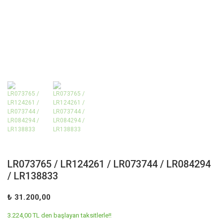
LR073765 / LR124261 / LR073744 / LR084294
/ LR138833
₺ 31.200,00
3.224,00 TL den başlayan taksitlerle!!