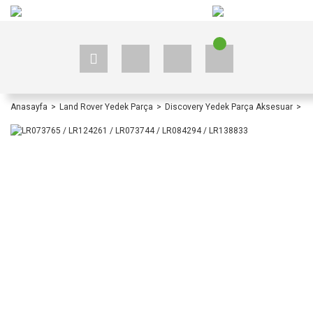
+90 535 523 33 59
+90 535 523 33 59
Anasayfa
Land Rover Yedek Parça
Discovery Yedek Parça Aksesuar
Di