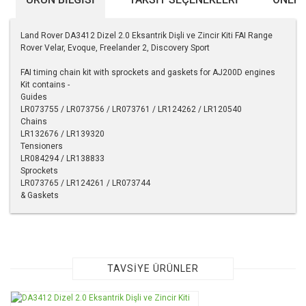
Land Rover DA3412 Dizel 2.0 Eksantrik Dişli ve Zincir Kiti FAI Range
Rover Velar, Evoque, Freelander 2, Discovery Sport
FAI timing chain kit with sprockets and gaskets for AJ200D engines
Kit contains -
Guides
LR073755 / LR073756 / LR073761 / LR124262 / LR120540
Chains
LR132676 / LR139320
Tensioners
LR084294 / LR138833
Sprockets
LR073765 / LR124261 / LR073744
& Gaskets
Bu ürünün fiyat bilgisi, resim, ürün açıklamalarında ve diğer
konularda yetersiz gördüğünüz noktaları öneri formunu
kullanarak tarafımıza iletebilirsiniz.
Görüş ve önerileriniz için teşekkür ederiz.
TAVSİYE ÜRÜNLER
Ürün resmi kalitesiz, bozuk veya görüntülenemiyor.