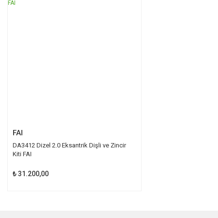
Ürün açıklamasında eksik bilgiler bulunuyor.
Ürün bilgilerinde hatalar bulunuyor.
Ürün fiyatı diğer sitelerden daha pahalı.
Bu ürüne benzer farklı alternatifler olmalı.
Gönder
FAI
DA3412 Dizel 2.0 Eksantrik Dişli ve Zincir
Kiti FAI
₺ 31.200,00