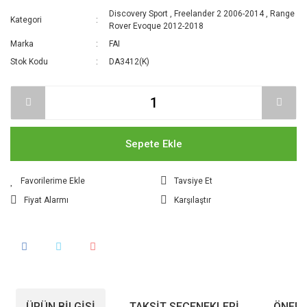
Discovery Sport
,
Freelander 2 2006-2014
,
Range
Kategori
Rover Evoque 2012-2018
Marka
FAI
Stok Kodu
DA3412(K)
Sepete Ekle
Tavsiye Et
Fiyat Alarmı
Karşılaştır
ÜRÜN BILGISI
TAKSIT SEÇENEKLERI
ÖNERI