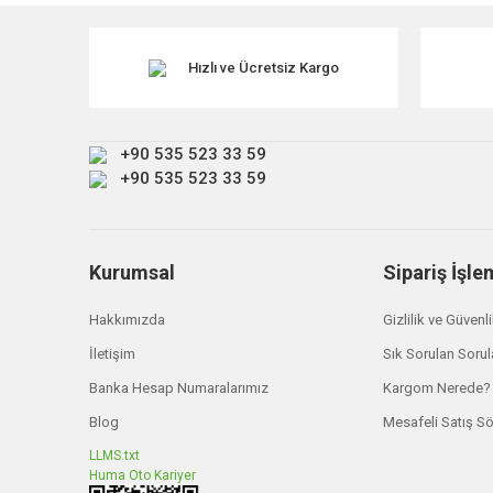
Ürün resmi kalitesiz, bozuk veya görüntülenemiyor.
Ürün açıklamasında eksik bilgiler bulunuyor.
Hızlı ve Ücretsiz Kargo
Ürün bilgilerinde hatalar bulunuyor.
Ürün fiyatı diğer sitelerden daha pahalı.
+90 535 523 33 59
Bu ürüne benzer farklı alternatifler olmalı.
+90 535 523 33 59
Kurumsal
Sipariş İşle
Hakkımızda
Gizlilik ve Güvenl
İletişim
Sık Sorulan Sorul
Banka Hesap Numaralarımız
Kargom Nerede?
Blog
Mesafeli Satış S
LLMS.txt
Huma Oto Kariyer