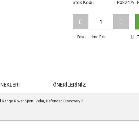
Stok Kodu
LR082479L
T
ENEKLERI
ÖNERILERINIZ
Range Rover Sport, Velar, Defender, Discovery 5
r konularda yetersiz gördüğünüz noktaları öneri formunu kullanarak tarafımıza ile