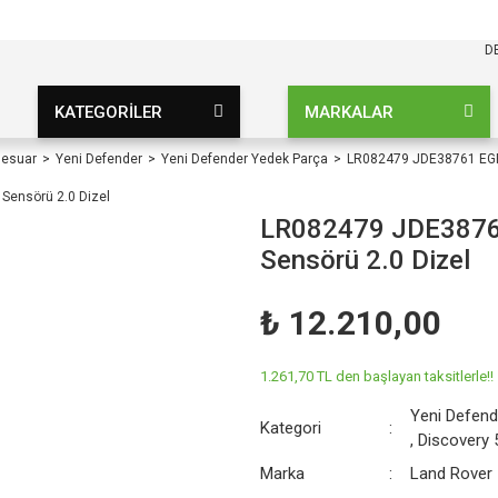
KARGO BEDAVA
UZ ŞARTSIZ
D
KATEGORİLER
MARKALAR
sesuar
Yeni Defender
Yeni Defender Yedek Parça
LR082479 JDE38761 EGR 
LR082479 JDE38761
Sensörü 2.0 Dizel
₺ 12.210,00
1.261,70 TL den başlayan taksitlerle!!
Yeni Defend
Kategori
,
Discovery 
Marka
Land Rover