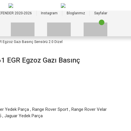
+90 535 523 33 59
+90 535 523 33 59
EFENDER 2020-2026
Instagram
Bloglarımız
Sayfalar
Egzoz Gazı Basınç Sensörü 2.0 Dizel
 EGR Egzoz Gazı Basınç
er Yedek Parça
,
Range Rover Sport
,
Range Rover Velar
5
,
Jaguar Yedek Parça