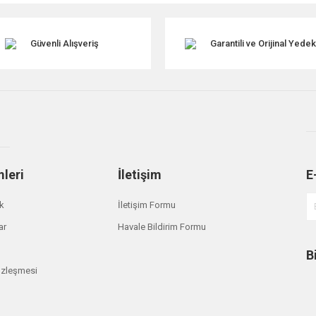
Güvenli Alışveriş
Garantili ve Orijinal Yede
mleri
İletişim
E
Gönder
ik
İletişim Formu
ar
Havale Bildirim Formu
B
özleşmesi