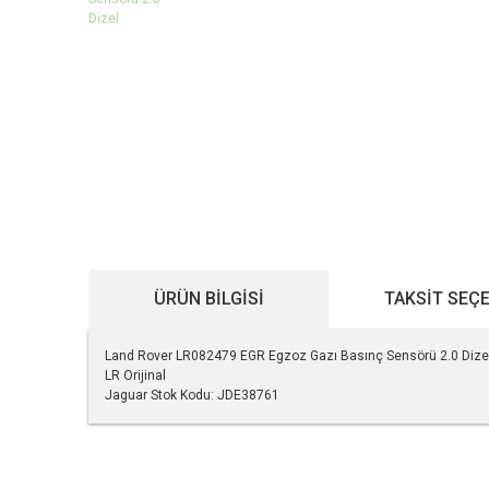
ÜRÜN BILGISI
TAKSIT SEÇ
Land Rover LR082479 EGR Egzoz Gazı Basınç Sensörü 2.0 Dizel 
LR Orijinal
Jaguar Stok Kodu: JDE38761
Bu ürünün fiyat bilgisi, resim, ürün açıklamalarında ve diğe
Görüş ve önerileriniz için teşekkür ederiz.