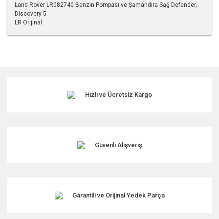
Land Rover LR082740 Benzin Pompası ve Şamandıra Sağ Defender,
Discovery 5
LR Orijinal
Bu ürünün fiyat bilgisi, resim, ürün açıklamalarında ve diğer
konularda yetersiz gördüğünüz noktaları öneri formunu
kullanarak tarafımıza iletebilirsiniz.
Görüş ve önerileriniz için teşekkür ederiz.
Hızlı ve Ücretsiz Kargo
Ürün resmi kalitesiz, bozuk veya görüntülenemiyor.
Ürün açıklamasında eksik bilgiler bulunuyor.
Ürün bilgilerinde hatalar bulunuyor.
Ürün fiyatı diğer sitelerden daha pahalı.
Güvenli Alışveriş
Bu ürüne benzer farklı alternatifler olmalı.
Garantili ve Orijinal Yedek Parça
Gönder