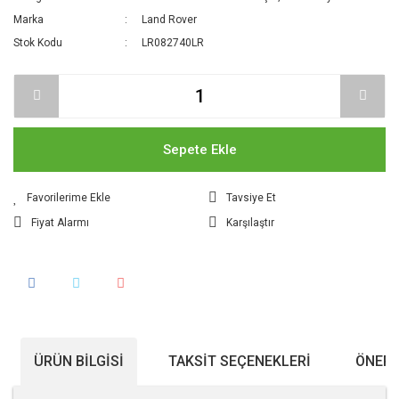
Marka
Land Rover
Stok Kodu
LR082740LR
Sepete Ekle
Tavsiye Et
Fiyat Alarmı
Karşılaştır
ÜRÜN BILGISI
TAKSIT SEÇENEKLERI
ÖNERI