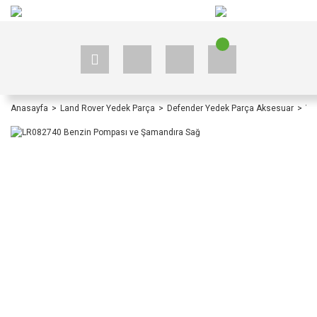
+90 535 523 33 59
+90 535 523 33 59
Anasayfa
Land Rover Yedek Parça
Defender Yedek Parça Aksesuar
Ye