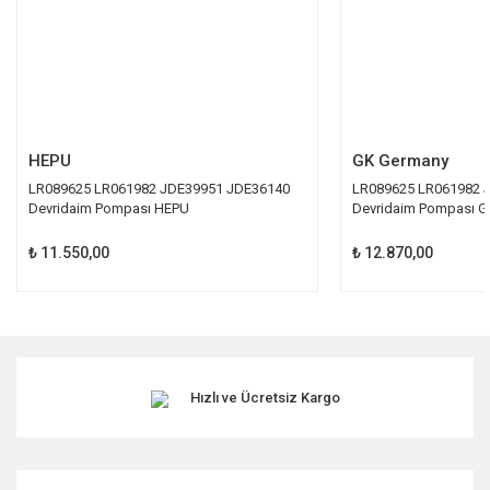
Gönder
HEPU
GK Germany
LR089625 LR061982 JDE39951 JDE36140
LR089625 LR061982 
Devridaim Pompası HEPU
Devridaim Pompası G
₺ 11.550,00
₺ 12.870,00
Hızlı ve Ücretsiz Kargo