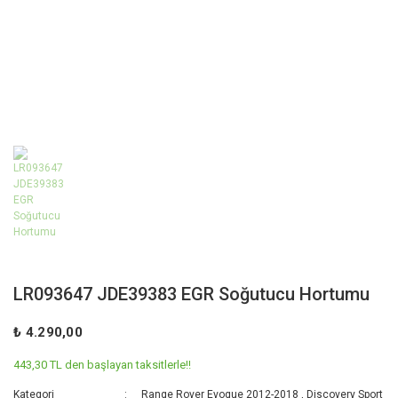
LR093647 JDE39383 EGR Soğutucu Hortumu
₺ 4.290,00
443,30 TL den başlayan taksitlerle!!
Kategori
Range Rover Evoque 2012-2018
,
Discovery Sport