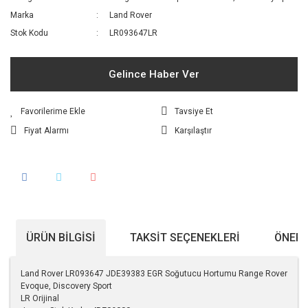
Marka
Land Rover
Stok Kodu
LR093647LR
Gelince Haber Ver
Tavsiye Et
Fiyat Alarmı
Karşılaştır
ÜRÜN BILGISI
TAKSIT SEÇENEKLERI
ÖNERI
Land Rover LR093647 JDE39383 EGR Soğutucu Hortumu Range Rover
Evoque, Discovery Sport
LR Orijinal