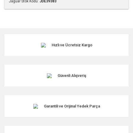
Jaguar Stok Kodu:
JDE39383
Bu ürünün fiyat bilgisi, resim, ürün açıklamalarında ve diğer
konularda yetersiz gördüğünüz noktaları öneri formunu
kullanarak tarafımıza iletebilirsiniz.
Görüş ve önerileriniz için teşekkür ederiz.
Hızlı ve Ücretsiz Kargo
Ürün resmi kalitesiz, bozuk veya görüntülenemiyor.
Ürün açıklamasında eksik bilgiler bulunuyor.
Ürün bilgilerinde hatalar bulunuyor.
Ürün fiyatı diğer sitelerden daha pahalı.
Güvenli Alışveriş
Bu ürüne benzer farklı alternatifler olmalı.
Garantili ve Orijinal Yedek Parça
Gönder