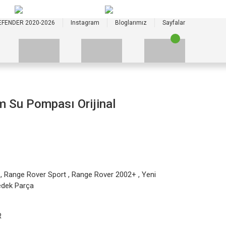
+90 535 523 33 59
+90 535 523 33 59
EFENDER 2020-2026
Instagram
Bloglarımız
Sayfalar
 Su Pompası Orijinal
,
Range Rover Sport
,
Range Rover 2002+
,
Yeni
edek Parça
R