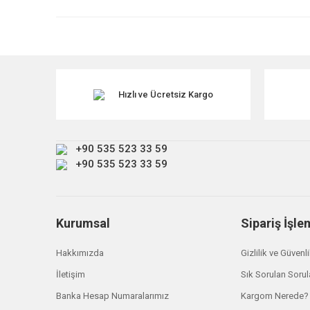
Ürün resmi kalitesiz, bozuk veya görüntülenemiyor.
Ürün açıklamasında eksik bilgiler bulunuyor.
Ürün bilgilerinde hatalar bulunuyor.
Ürün fiyatı diğer sitelerden daha pahalı.
Hızlı ve Ücretsiz Kargo
Bu ürüne benzer farklı alternatifler olmalı.
+90 535 523 33 59
+90 535 523 33 59
Kurumsal
Sipariş İşle
Hakkımızda
Gizlilik ve Güvenl
Pierburg
İletişim
Sık Sorulan Sorul
LR099524 Devridaim Su Pompası Pierburg
Banka Hesap Numaralarımız
Kargom Nerede?