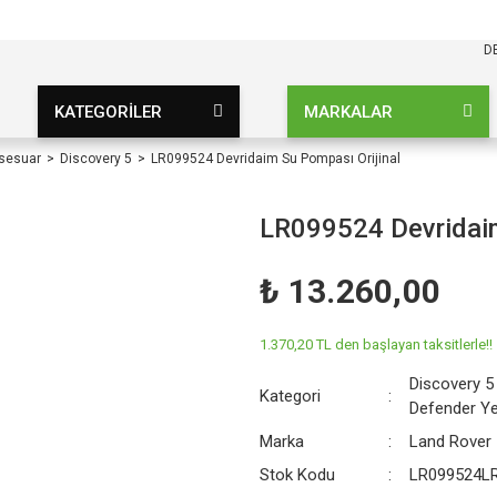
KARGO BEDAVA
UZ ŞARTSIZ
D
KATEGORİLER
MARKALAR
ksesuar
Discovery 5
LR099524 Devridaim Su Pompası Orijinal
LR099524 Devridaim
₺ 13.260,00
1.370,20 TL den başlayan taksitlerle!!
Discovery 5
Kategori
Defender Y
Marka
Land Rover
Stok Kodu
LR099524L