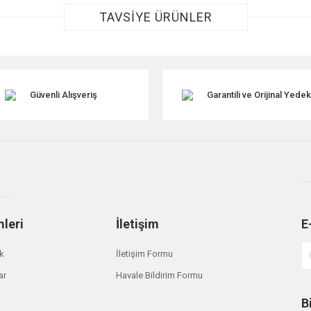
TAVSİYE ÜRÜNLER
Güvenli Alışveriş
Garantili ve Orijinal Yede
Gönder
mleri
İletişim
E
ik
İletişim Formu
ar
Havale Bildirim Formu
B