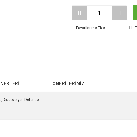
T
ENEKLERI
ÖNERILERINIZ
, Discovery 5, Defender
r konularda yetersiz gördüğünüz noktaları öneri formunu kullanarak tarafımıza ile