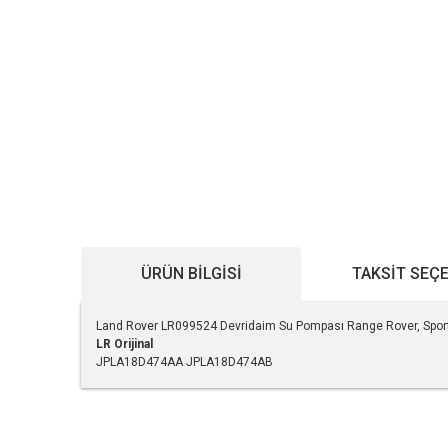
ÜRÜN BILGISI
TAKSIT SEÇ
Land Rover LR099524 Devridaim Su Pompası Range Rover, Sport
LR Orijinal
JPLA18D474AA JPLA18D474AB
Bu ürünün fiyat bilgisi, resim, ürün açıklamalarında ve diğe
Görüş ve önerileriniz için teşekkür ederiz.