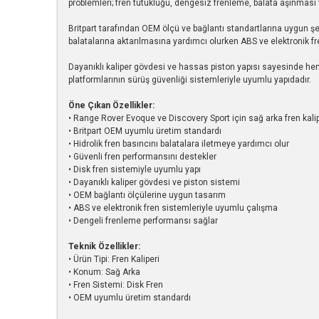
problemleri; fren tutukluğu, dengesiz frenleme, balata aşınması 
Britpart tarafından OEM ölçü ve bağlantı standartlarına uygun şek
balatalarına aktarılmasına yardımcı olurken ABS ve elektronik fre
Dayanıklı kaliper gövdesi ve hassas piston yapısı sayesinde he
platformlarının sürüş güvenliği sistemleriyle uyumlu yapıdadır.
Öne Çıkan Özellikler:
• Range Rover Evoque ve Discovery Sport için sağ arka fren kalip
• Britpart OEM uyumlu üretim standardı
• Hidrolik fren basıncını balatalara iletmeye yardımcı olur
• Güvenli fren performansını destekler
• Disk fren sistemiyle uyumlu yapı
• Dayanıklı kaliper gövdesi ve piston sistemi
• OEM bağlantı ölçülerine uygun tasarım
• ABS ve elektronik fren sistemleriyle uyumlu çalışma
• Dengeli frenleme performansı sağlar
Teknik Özellikler:
• Ürün Tipi: Fren Kaliperi
• Konum: Sağ Arka
• Fren Sistemi: Disk Fren
• OEM uyumlu üretim standardı