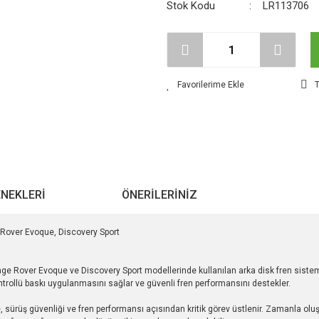
Stok Kodu
LR113706
T
ENEKLERI
ÖNERILERINIZ
Rover Evoque, Discovery Sport
ge Rover Evoque ve Discovery Sport modellerinde kullanılan arka disk fren sistemin
ontrollü baskı uygulanmasını sağlar ve güvenli fren performansını destekler.
e, sürüş güvenliği ve fren performansı açısından kritik görev üstlenir. Zamanla ol