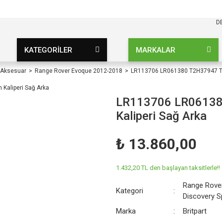
KARGO BEDAVA
UZ ŞARTSIZ
D
KATEGORİLER
MARKALAR
 Aksesuar
Range Rover Evoque 2012-2018
LR113706 LR061380 T2H37947 T2
LR113706 LR06138
Kaliperi Sağ Arka
₺ 13.860,00
1.432,20 TL den başlayan taksitlerle!!
Range Rove
Kategori
Discovery S
Marka
Britpart