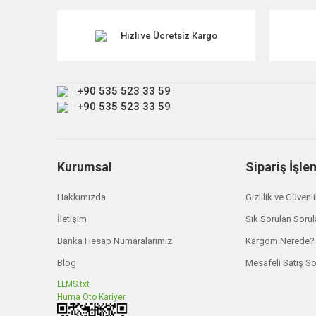
Ürün bilgilerinde hatalar bulunuyor.
Ürün fiyatı diğer sitelerden daha pahalı.
Hızlı ve Ücretsiz Kargo
Bu ürüne benzer farklı alternatifler olmalı.
+90 535 523 33 59
+90 535 523 33 59
Kurumsal
Sipariş İşle
Hakkımızda
Gizlilik ve Güvenl
İletişim
Sık Sorulan Sorul
Banka Hesap Numaralarımız
Kargom Nerede?
Blog
Mesafeli Satış S
LLMS.txt
Huma Oto Kariyer
Britpart