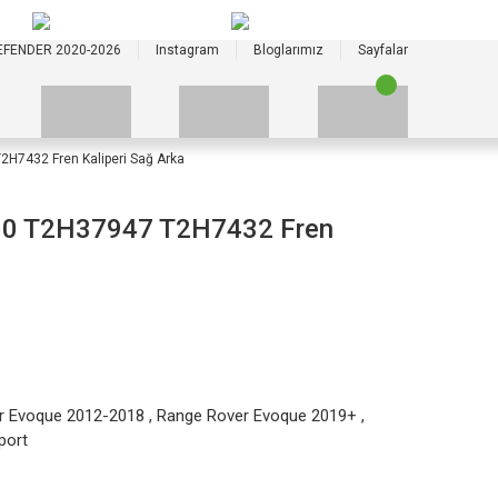
+90 535 523 33 59
+90 535 523 33 59
EFENDER 2020-2026
Instagram
Bloglarımız
Sayfalar
H7432 Fren Kaliperi Sağ Arka
0 T2H37947 T2H7432 Fren
r Evoque 2012-2018
,
Range Rover Evoque 2019+
,
port