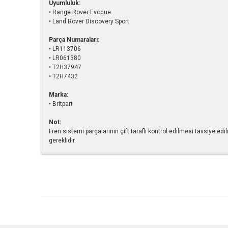
Uyumluluk:
• Range Rover Evoque
• Land Rover Discovery Sport
Parça Numaraları:
• LR113706
• LR061380
• T2H37947
• T2H7432
Marka:
• Britpart
Not:
Fren sistemi parçalarının çift taraflı kontrol edilmesi tavsiye ed
gereklidir.
Bu ürünün fiyat bilgisi, resim, ürün açıklamalarında ve diğe
Görüş ve önerileriniz için teşekkür ederiz.
Ürün resmi kalitesiz, bozuk veya görüntülenemiyor.
Ürün açıklamasında eksik bilgiler bulunuyor.