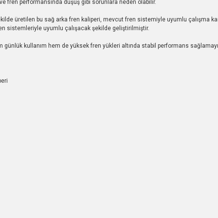
ve fren performansında düşüş gibi sorunlara neden olabilir.
ilde üretilen bu sağ arka fren kaliperi, mevcut fren sistemiyle uyumlu çalışma kara
n sistemleriyle uyumlu çalışacak şekilde geliştirilmiştir.
m günlük kullanım hem de yüksek fren yükleri altında stabil performans sağlamay
eri