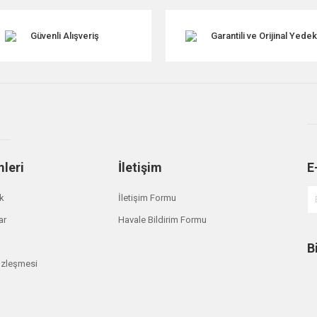
Güvenli Alışveriş
Garantili ve Orijinal Yede
Gönder
mleri
İletişim
E
ik
İletişim Formu
ar
Havale Bildirim Formu
B
özleşmesi