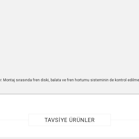
ilir. Montaj sırasında fren diski, balata ve fren hortumu sisteminin de kontrol edilm
r konularda yetersiz gördüğünüz noktaları öneri formunu kullanarak tarafımıza ile
TAVSİYE ÜRÜNLER