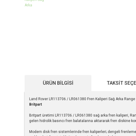
ÜRÜN BILGISI
TAKSIT SEÇ
Land Rover LR113706 / LR061380 Fren Kaliperi Sağ Arka Range 
Britpart
Britpart üretimi LR113706 / LR061380 sağ arka fren kaliperi, Ran
gelen hidrolik basıncı fren balatalarına aktararak fren diskine k
Modern disk fren sistemlerinde fren kaliperleri; dengeli frenlem