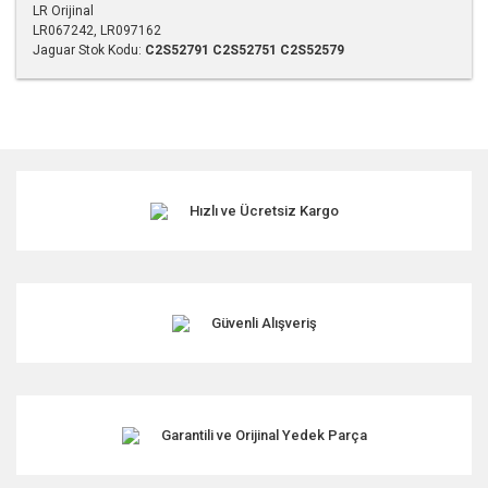
LR Orijinal
LR067242, LR097162
Jaguar Stok Kodu:
C2S52791
C2S52751
C2S52579
Bu ürünün fiyat bilgisi, resim, ürün açıklamalarında ve diğer
konularda yetersiz gördüğünüz noktaları öneri formunu
kullanarak tarafımıza iletebilirsiniz.
Görüş ve önerileriniz için teşekkür ederiz.
Hızlı ve Ücretsiz Kargo
Ürün resmi kalitesiz, bozuk veya görüntülenemiyor.
Ürün açıklamasında eksik bilgiler bulunuyor.
Ürün bilgilerinde hatalar bulunuyor.
Ürün fiyatı diğer sitelerden daha pahalı.
Güvenli Alışveriş
Bu ürüne benzer farklı alternatifler olmalı.
Garantili ve Orijinal Yedek Parça
Gönder