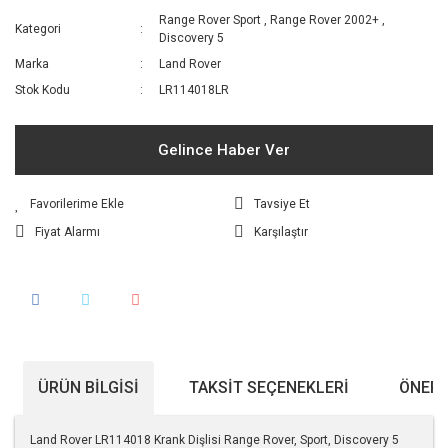
Range Rover Sport
,
Range Rover 2002+
,
Kategori
Discovery 5
Marka
Land Rover
Stok Kodu
LR114018LR
Gelince Haber Ver
Tavsiye Et
Fiyat Alarmı
Karşılaştır
ÜRÜN BILGISI
TAKSIT SEÇENEKLERI
ÖNERI
Land Rover LR114018 Krank Dişlisi Range Rover, Sport, Discovery 5