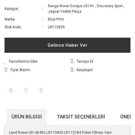
Range Rover Evoque 2019+
,
Discovery Sport
,
Kategori
Jaguar Yedek Parça
Marka
Blue Print
Stok Kodu
LR115835
Gelince Haber Ver
Tavsiye Et
Fiyat Alarmı
Karşılaştır
ÜRÜN BILGISI
TAKSIT SEÇENEKLERI
ÖNERI
Land Rover LR145403 LR115835 LR115784 Polen Filtresi Yeni