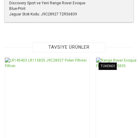
Discovery Sport ve Yeni Range Rover Evoque
Blue-Print
Jaguar Stok Kodu: J9C28927 T2R56839
Bu ürünün fiyat bilgisi, resim, ürün açıklamalarında ve diğer
konularda yetersiz gördüğünüz noktaları öneri formunu
kullanarak tarafımıza iletebilirsiniz.
Görüş ve önerileriniz için teşekkür ederiz.
TAVSİYE ÜRÜNLER
Ürün resmi kalitesiz, bozuk veya görüntülenemiyor.
TÜKENDİ
Ürün açıklamasında eksik bilgiler bulunuyor.
Ürün bilgilerinde hatalar bulunuyor.
Ürün fiyatı diğer sitelerden daha pahalı.
Bu ürüne benzer farklı alternatifler olmalı.
Gönder