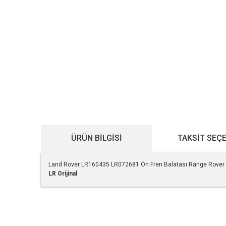
ÜRÜN BILGISI
TAKSIT SEÇ
Land Rover LR160435 LR072681 Ön Fren Balatası Range Rover 
LR Orijinal
Bu ürünün fiyat bilgisi, resim, ürün açıklamalarında ve diğe
Görüş ve önerileriniz için teşekkür ederiz.