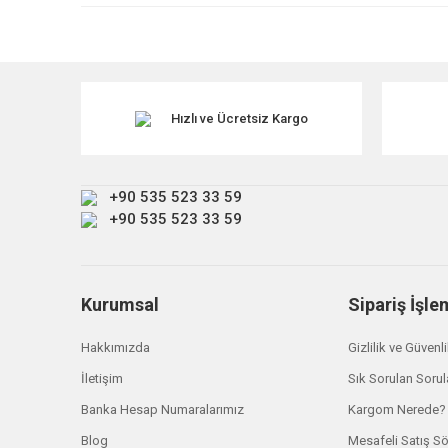
Ürün resmi kalitesiz, bozuk veya görüntülenemiyor.
Ürün açıklamasında eksik bilgiler bulunuyor.
Ürün bilgilerinde hatalar bulunuyor.
Ürün fiyatı diğer sitelerden daha pahalı.
Hızlı ve Ücretsiz Kargo
Bu ürüne benzer farklı alternatifler olmalı.
+90 535 523 33 59
+90 535 523 33 59
Kurumsal
Sipariş İşle
Hakkımızda
Gizlilik ve Güvenl
İletişim
Sık Sorulan Sorul
Banka Hesap Numaralarımız
Kargom Nerede?
Blog
Mesafeli Satış S