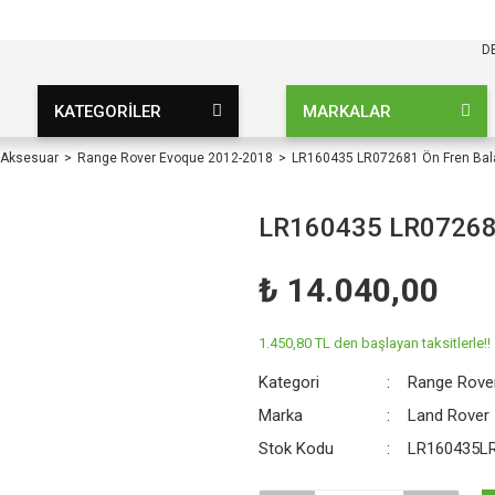
KARGO BEDAVA
UZ ŞARTSIZ
D
KATEGORİLER
MARKALAR
 Aksesuar
Range Rover Evoque 2012-2018
LR160435 LR072681 Ön Fren Bal
LR160435 LR072681
₺ 14.040,00
1.450,80 TL den başlayan taksitlerle!!
Kategori
Range Rove
Marka
Land Rover
Stok Kodu
LR160435L