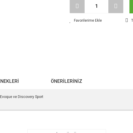
T
ENEKLERI
ÖNERILERINIZ
Evoque ve Discovery Sport
r konularda yetersiz gördüğünüz noktaları öneri formunu kullanarak tarafımıza ile