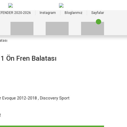
+90 535 523 33 59
+90 535 523 33 59
EFENDER 2020-2026
Instagram
Bloglarımız
Sayfalar
atası
 Ön Fren Balatası
r Evoque 2012-2018
,
Discovery Sport
R