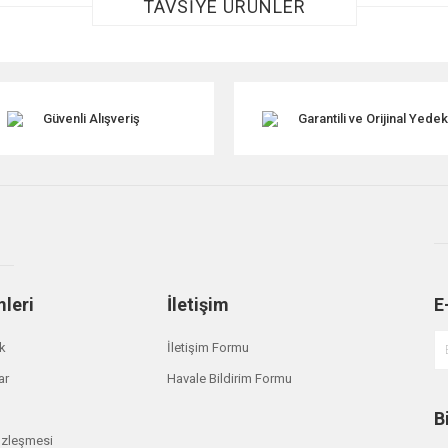
TAVSİYE ÜRÜNLER
Güvenli Alışveriş
Garantili ve Orijinal Yede
Gönder
mleri
İletişim
E
ik
İletişim Formu
ar
Havale Bildirim Formu
B
özleşmesi