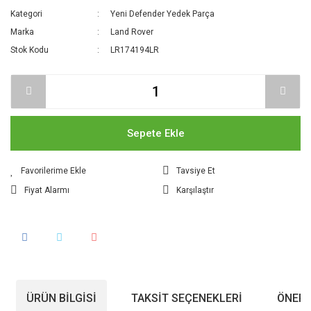
Kategori
Yeni Defender Yedek Parça
Marka
Land Rover
Stok Kodu
LR174194LR
Sepete Ekle
Tavsiye Et
Fiyat Alarmı
Karşılaştır
ÜRÜN BILGISI
TAKSIT SEÇENEKLERI
ÖNERI