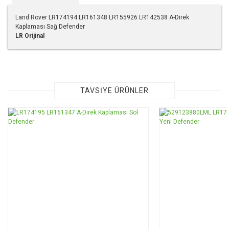
Land Rover LR174194 LR161348 LR155926 LR142538 A-Direk
Kaplaması Sağ Defender
LR Orijinal
Bu ürünün fiyat bilgisi, resim, ürün açıklamalarında ve diğer
konularda yetersiz gördüğünüz noktaları öneri formunu
kullanarak tarafımıza iletebilirsiniz.
Görüş ve önerileriniz için teşekkür ederiz.
TAVSİYE ÜRÜNLER
Ürün resmi kalitesiz, bozuk veya görüntülenemiyor.
Ürün açıklamasında eksik bilgiler bulunuyor.
Ürün bilgilerinde hatalar bulunuyor.
Ürün fiyatı diğer sitelerden daha pahalı.
Bu ürüne benzer farklı alternatifler olmalı.