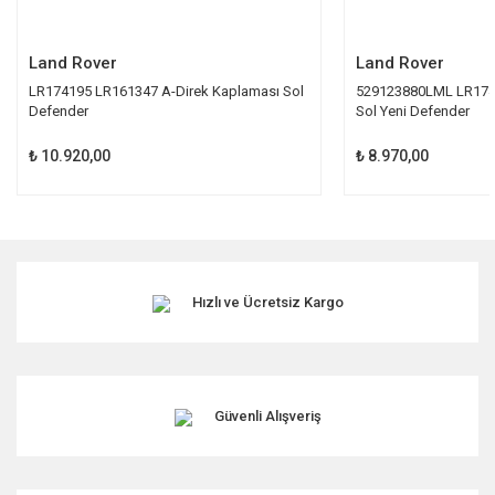
Gönder
Land Rover
Land Rover
LR174195 LR161347 A-Direk Kaplaması Sol
529123880LML LR1743
Defender
Sol Yeni Defender
₺ 10.920,00
₺ 8.970,00
Hızlı ve Ücretsiz Kargo
Güvenli Alışveriş