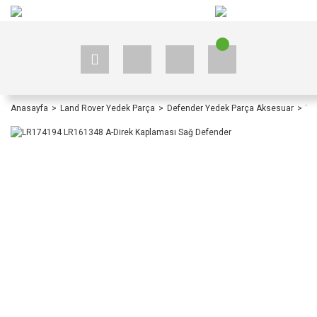
+90 535 523 33 59
+90 535 523 33 59
Anasayfa
Land Rover Yedek Parça
Defender Yedek Parça Aksesuar
Ye