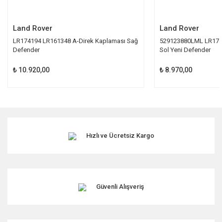
Gönder
Land Rover
Land Rover
LR174194 LR161348 A-Direk Kaplaması Sağ
529123880LML LR1743
Defender
Sol Yeni Defender
₺ 10.920,00
₺ 8.970,00
Hızlı ve Ücretsiz Kargo
Güvenli Alışveriş