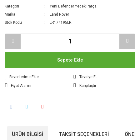
Kategori
Yeni Defender Yedek Parça
Marka
Land Rover
Stok Kodu
LR174195LR
Sepete Ekle
Tavsiye Et
Fiyat Alarmı
Karşılaştır
ÜRÜN BILGISI
TAKSIT SEÇENEKLERI
ÖNERI