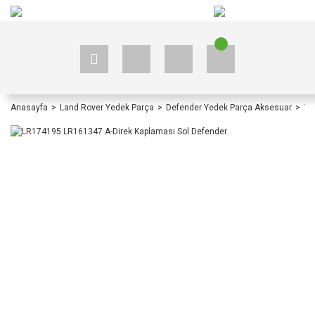
+90 535 523 33 59
+90 535 523 33 59
Anasayfa
Land Rover Yedek Parça
Defender Yedek Parça Aksesuar
Ye