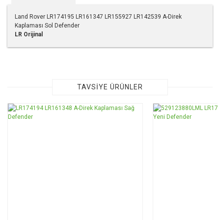
Land Rover LR174195 LR161347 LR155927 LR142539 A-Direk
Kaplaması Sol Defender
LR Orijinal
Bu ürünün fiyat bilgisi, resim, ürün açıklamalarında ve diğer
konularda yetersiz gördüğünüz noktaları öneri formunu
kullanarak tarafımıza iletebilirsiniz.
Görüş ve önerileriniz için teşekkür ederiz.
TAVSİYE ÜRÜNLER
Ürün resmi kalitesiz, bozuk veya görüntülenemiyor.
Ürün açıklamasında eksik bilgiler bulunuyor.
Ürün bilgilerinde hatalar bulunuyor.
Ürün fiyatı diğer sitelerden daha pahalı.
Bu ürüne benzer farklı alternatifler olmalı.