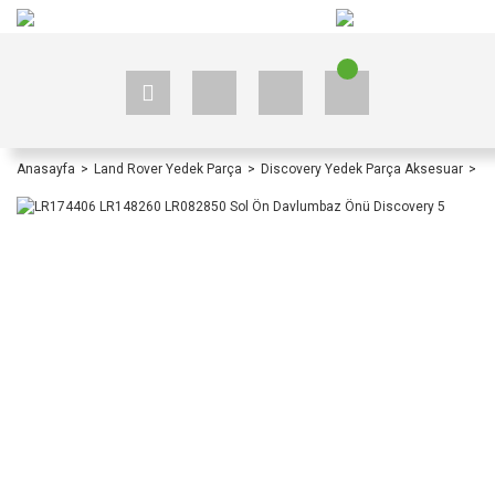
+90 535 523 33 59
+90 535 523 33 59
Anasayfa
Land Rover Yedek Parça
Discovery Yedek Parça Aksesuar
Di