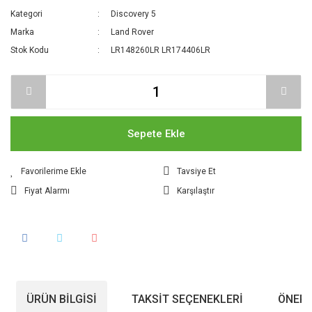
Kategori
Discovery 5
Marka
Land Rover
Stok Kodu
LR148260LR LR174406LR
Sepete Ekle
Tavsiye Et
Fiyat Alarmı
Karşılaştır
ÜRÜN BILGISI
TAKSIT SEÇENEKLERI
ÖNERI