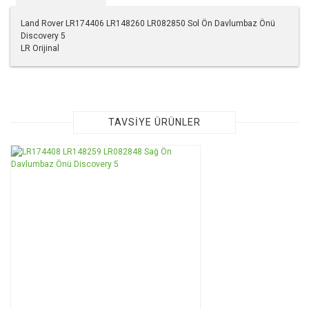
Land Rover LR174406 LR148260 LR082850 Sol Ön Davlumbaz Önü
Discovery 5
LR Orijinal
Bu ürünün fiyat bilgisi, resim, ürün açıklamalarında ve diğer
konularda yetersiz gördüğünüz noktaları öneri formunu
kullanarak tarafımıza iletebilirsiniz.
Görüş ve önerileriniz için teşekkür ederiz.
TAVSİYE ÜRÜNLER
Ürün resmi kalitesiz, bozuk veya görüntülenemiyor.
Ürün açıklamasında eksik bilgiler bulunuyor.
Ürün bilgilerinde hatalar bulunuyor.
Ürün fiyatı diğer sitelerden daha pahalı.
Bu ürüne benzer farklı alternatifler olmalı.