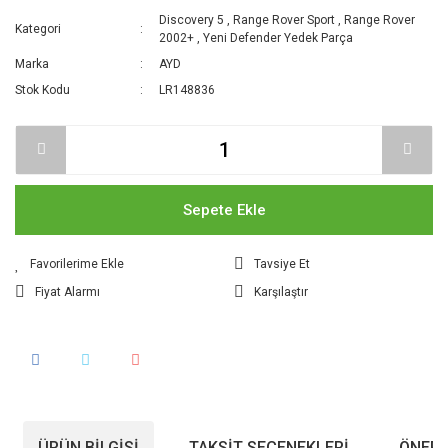
Discovery 5
,
Range Rover Sport
,
Range Rover
Kategori
2002+
,
Yeni Defender Yedek Parça
Marka
AYD
Stok Kodu
LR148836
Sepete Ekle
Tavsiye Et
Fiyat Alarmı
Karşılaştır
ÜRÜN BILGISI
TAKSIT SEÇENEKLERI
ÖNERI