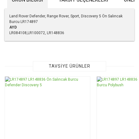
Land Rover Defender, Range Rover, Sport, Discovery 5 Ön Salıncak
Burcu LR174897
AYD
LR084108,LR100072, LR148836
Bu ürünün fiyat bilgisi, resim, ürün açıklamalarında ve diğer
konularda yetersiz gördüğünüz noktaları öneri formunu
kullanarak tarafımıza iletebilirsiniz.
Görüş ve önerileriniz için teşekkür ederiz.
TAVSİYE ÜRÜNLER
Ürün resmi kalitesiz, bozuk veya görüntülenemiyor.
Ürün açıklamasında eksik bilgiler bulunuyor.
Ürün bilgilerinde hatalar bulunuyor.
Ürün fiyatı diğer sitelerden daha pahalı.
Bu ürüne benzer farklı alternatifler olmalı.