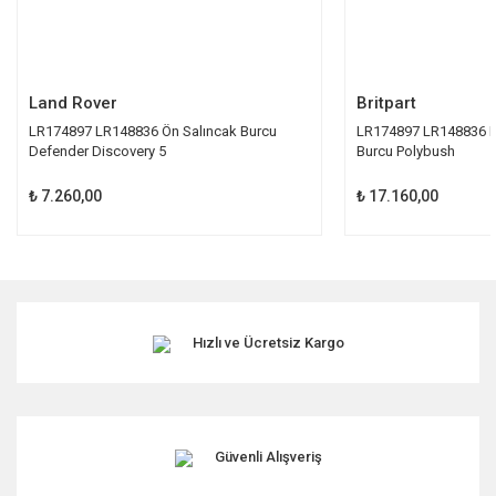
Gönder
Land Rover
Britpart
LR174897 LR148836 Ön Salıncak Burcu
LR174897 LR148836 L
Defender Discovery 5
Burcu Polybush
₺ 7.260,00
₺ 17.160,00
Hızlı ve Ücretsiz Kargo
Güvenli Alışveriş