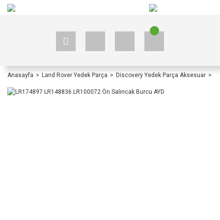
+90 535 523 33 59
+90 535 523 33 59
Anasayfa
Land Rover Yedek Parça
Discovery Yedek Parça Aksesuar
Di