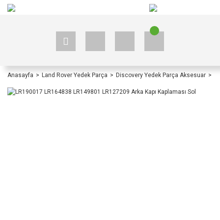
+90 535 523 33 59
+90 535 523 33 59
Anasayfa
Land Rover Yedek Parça
Discovery Yedek Parça Aksesuar
Di