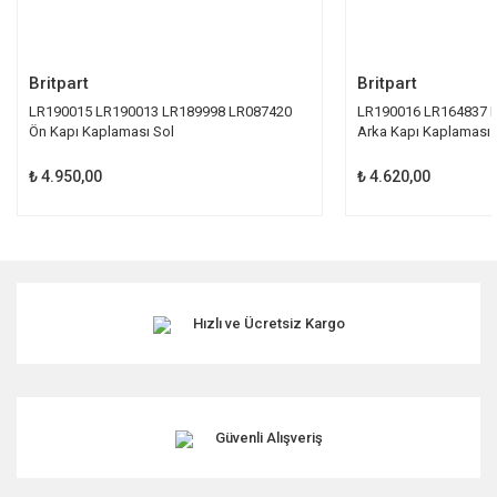
Gönder
Britpart
Britpart
LR190015 LR190013 LR189998 LR087420
LR190016 LR164837 
Ön Kapı Kaplaması Sol
Arka Kapı Kaplaması 
₺ 4.950,00
₺ 4.620,00
Hızlı ve Ücretsiz Kargo
Güvenli Alışveriş