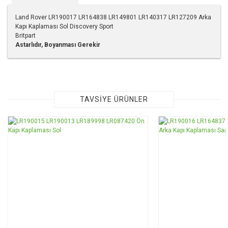
Land Rover LR190017 LR164838 LR149801 LR140317 LR127209 Arka
Kapı Kaplaması Sol Discovery Sport
Britpart
Astarlıdır, Boyanması Gerekir
Bu ürünün fiyat bilgisi, resim, ürün açıklamalarında ve diğer
konularda yetersiz gördüğünüz noktaları öneri formunu
kullanarak tarafımıza iletebilirsiniz.
Görüş ve önerileriniz için teşekkür ederiz.
TAVSİYE ÜRÜNLER
Ürün resmi kalitesiz, bozuk veya görüntülenemiyor.
Ürün açıklamasında eksik bilgiler bulunuyor.
Ürün bilgilerinde hatalar bulunuyor.
Ürün fiyatı diğer sitelerden daha pahalı.
Bu ürüne benzer farklı alternatifler olmalı.