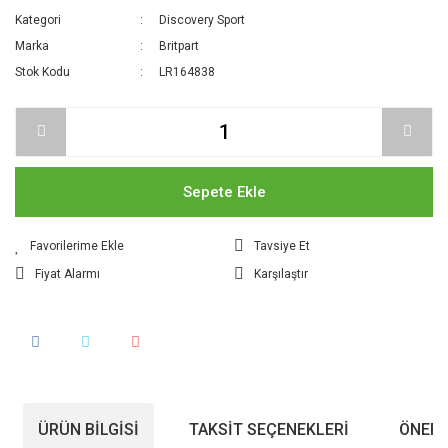
Kategori
Discovery Sport
Marka
Britpart
Stok Kodu
LR164838
Sepete Ekle
Tavsiye Et
Fiyat Alarmı
Karşılaştır
ÜRÜN BILGISI
TAKSIT SEÇENEKLERI
ÖNERI