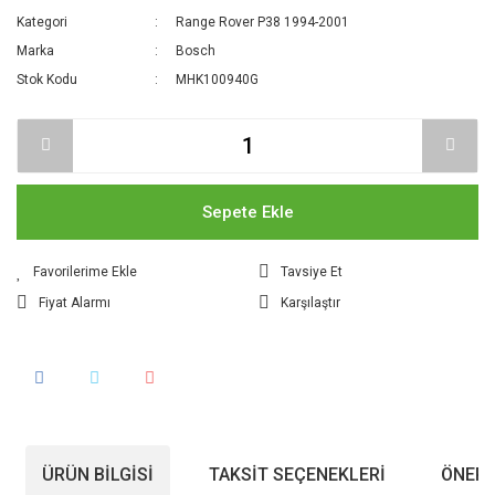
Kategori
Range Rover P38 1994-2001
Marka
Bosch
Stok Kodu
MHK100940G
Sepete Ekle
Tavsiye Et
Fiyat Alarmı
Karşılaştır
ÜRÜN BILGISI
TAKSIT SEÇENEKLERI
ÖNERI