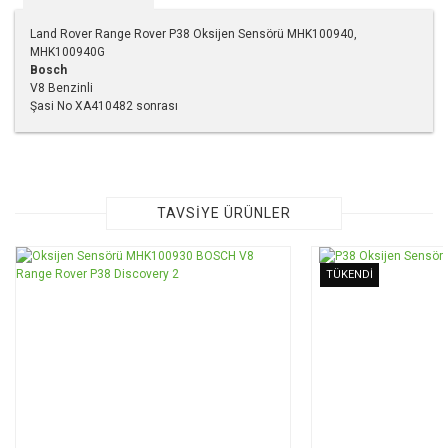
Land Rover Range Rover P38 Oksijen Sensörü MHK100940,
MHK100940G
Bosch
V8 Benzinli
Şasi No XA410482 sonrası
Bu ürünün fiyat bilgisi, resim, ürün açıklamalarında ve diğer
konularda yetersiz gördüğünüz noktaları öneri formunu
kullanarak tarafımıza iletebilirsiniz.
Görüş ve önerileriniz için teşekkür ederiz.
TAVSİYE ÜRÜNLER
Ürün resmi kalitesiz, bozuk veya görüntülenemiyor.
TÜKENDİ
Ürün açıklamasında eksik bilgiler bulunuyor.
Ürün bilgilerinde hatalar bulunuyor.
Ürün fiyatı diğer sitelerden daha pahalı.
Bu ürüne benzer farklı alternatifler olmalı.