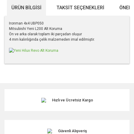
ÜRÜN BILGISI
TAKSIT SEÇENEKLERI
ÖNERI
Ironman 4x4 UBP050
Mitsubishi Yeni L200 Alt Koruma
Ön ve arka olarak toplam iki parçadan oluşur
4 mm kalınlığında çelik malzemeden imal edilmiştir.
Bu ürünün fiyat bilgisi, resim, ürün açıklamalarında ve diğer
konularda yetersiz gördüğünüz noktaları öneri formunu
kullanarak tarafımıza iletebilirsiniz.
Görüş ve önerileriniz için teşekkür ederiz.
Hızlı ve Ücretsiz Kargo
Ürün resmi kalitesiz, bozuk veya görüntülenemiyor.
Ürün açıklamasında eksik bilgiler bulunuyor.
Ürün bilgilerinde hatalar bulunuyor.
Ürün fiyatı diğer sitelerden daha pahalı.
Güvenli Alışveriş