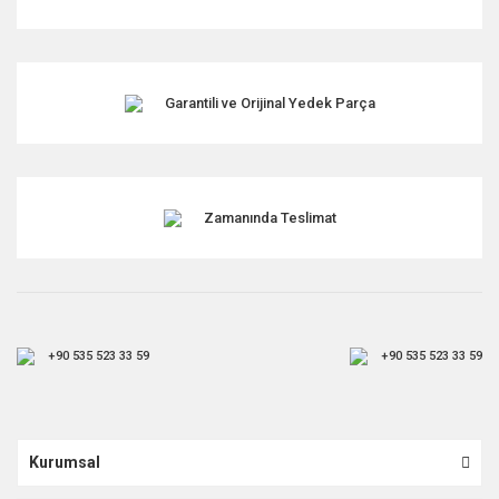
Bu ürüne benzer farklı alternatifler olmalı.
Garantili ve Orijinal Yedek Parça
Gönder
Zamanında Teslimat
+90 535 523 33 59
+90 535 523 33 59
Kurumsal