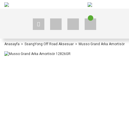
+90 535 523 33 59
+90 535 523 33 59
Anasayfa
SsangYong Off Road Aksesuar
Musso Grand Arka Amortisör 