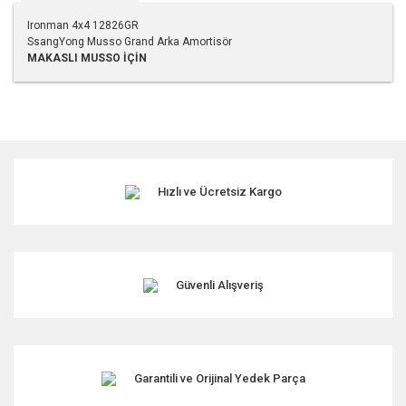
Ironman 4x4 12826GR
SsangYong Musso Grand Arka Amortisör
MAKASLI MUSSO İÇİN
Bu ürünün fiyat bilgisi, resim, ürün açıklamalarında ve diğer
konularda yetersiz gördüğünüz noktaları öneri formunu
kullanarak tarafımıza iletebilirsiniz.
Görüş ve önerileriniz için teşekkür ederiz.
Hızlı ve Ücretsiz Kargo
Ürün resmi kalitesiz, bozuk veya görüntülenemiyor.
Ürün açıklamasında eksik bilgiler bulunuyor.
Ürün bilgilerinde hatalar bulunuyor.
Ürün fiyatı diğer sitelerden daha pahalı.
Güvenli Alışveriş
Bu ürüne benzer farklı alternatifler olmalı.
Garantili ve Orijinal Yedek Parça