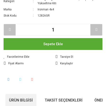
Kategori
Yükseltme Kiti
Marka
Ironman 4x4
Stok Kodu
12826GR
Sepete Ekle
Tavsiye Et
Fiyat Alarmı
Karşılaştır
ÜRÜN BILGISI
TAKSIT SEÇENEKLERI
ÖNERI