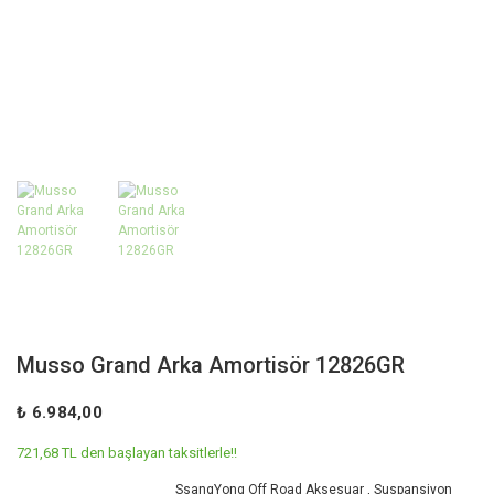
Musso Grand Arka Amortisör 12826GR
₺ 6.984,00
721,68 TL den başlayan taksitlerle!!
SsangYong Off Road Aksesuar
,
Suspansiyon