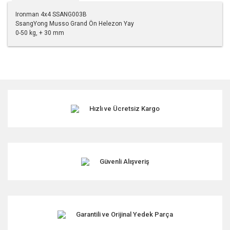
Ironman 4x4 SSANG003B
SsangYong Musso Grand Ön Helezon Yay
0-50 kg, + 30 mm
Bu ürünün fiyat bilgisi, resim, ürün açıklamalarında ve diğer
konularda yetersiz gördüğünüz noktaları öneri formunu
kullanarak tarafımıza iletebilirsiniz.
Görüş ve önerileriniz için teşekkür ederiz.
Hızlı ve Ücretsiz Kargo
Ürün resmi kalitesiz, bozuk veya görüntülenemiyor.
Ürün açıklamasında eksik bilgiler bulunuyor.
Ürün bilgilerinde hatalar bulunuyor.
Ürün fiyatı diğer sitelerden daha pahalı.
Güvenli Alışveriş
Bu ürüne benzer farklı alternatifler olmalı.
Garantili ve Orijinal Yedek Parça