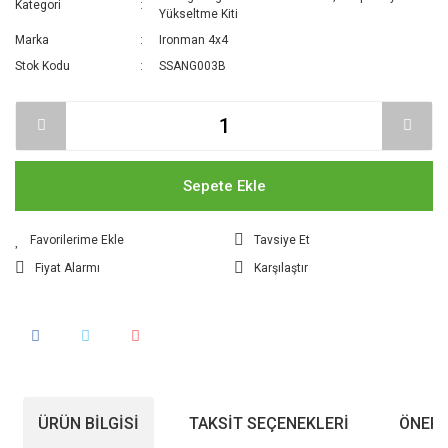
Kategori
Yükseltme Kiti
Marka
Ironman 4x4
Stok Kodu
SSANG003B
Sepete Ekle
Tavsiye Et
Fiyat Alarmı
Karşılaştır
ÜRÜN BILGISI
TAKSIT SEÇENEKLERI
ÖNERI