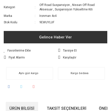
Off Road Suspansiyon
,
Nissan Off Road
Kategori
Aksesuar
,
Suspansiyon Yükseltme Kiti
Marka
Ironman 4x4
Stok Kodu
9EWUYLUF
Gelince Haber Ver
Tavsiye Et
Fiyat Alarmı
Karşılaştır
Aynı gün kargo
Kargo bedava
ÜRÜN BILGISI
TAKSIT SEÇENEKLERI
ÖNERI