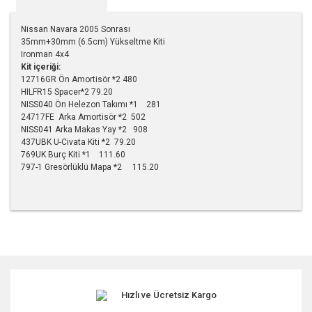
Nissan Navara 2005 Sonrası
35mm+30mm (6.5cm) Yükseltme Kiti
Ironman 4x4
Kit içeriği:
12716GR Ön Amortisör *2 480
HILFR15 Spacer*2 79.20
NISS040 Ön Helezon Takımı *1 281
24717FE Arka Amortisör *2 502
NISS041 Arka Makas Yay *2 908
437UBK U-Civata Kiti *2 79.20
769UK Burç Kiti *1 111.60
797-1 Gresörlüklü Mapa *2 115.20
Bu ürünün fiyat bilgisi, resim, ürün açıklamalarında ve diğer
konularda yetersiz gördüğünüz noktaları öneri formunu
kullanarak tarafımıza iletebilirsiniz.
Görüş ve önerileriniz için teşekkür ederiz.
Hızlı ve Ücretsiz Kargo
Ürün resmi kalitesiz, bozuk veya görüntülenemiyor.