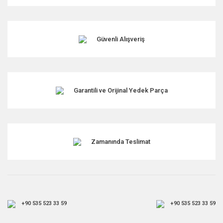
Ürün açıklamasında eksik bilgiler bulunuyor.
Ürün bilgilerinde hatalar bulunuyor.
Ürün fiyatı diğer sitelerden daha pahalı.
Güvenli Alışveriş
Bu ürüne benzer farklı alternatifler olmalı.
Garantili ve Orijinal Yedek Parça
Gönder
Zamanında Teslimat
+90 535 523 33 59
+90 535 523 33 59