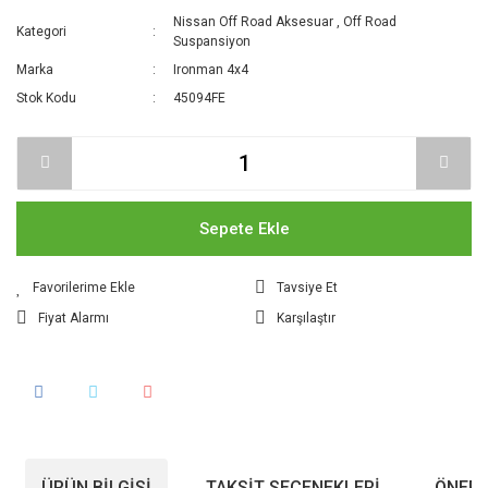
Nissan Off Road Aksesuar
,
Off Road
Kategori
Suspansiyon
Marka
Ironman 4x4
Stok Kodu
45094FE
Sepete Ekle
Tavsiye Et
Fiyat Alarmı
Karşılaştır
ÜRÜN BILGISI
TAKSIT SEÇENEKLERI
ÖNERI