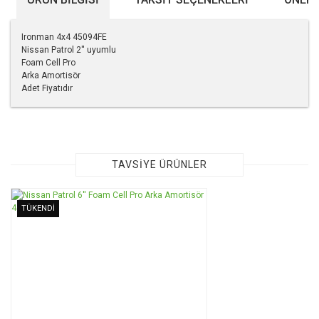
Ironman 4x4 45094FE
Nissan Patrol 2'' uyumlu
Foam Cell Pro
Arka Amortisör
Adet Fiyatıdır
Bu ürünün fiyat bilgisi, resim, ürün açıklamalarında ve diğer
konularda yetersiz gördüğünüz noktaları öneri formunu
kullanarak tarafımıza iletebilirsiniz.
Görüş ve önerileriniz için teşekkür ederiz.
TAVSİYE ÜRÜNLER
Ürün resmi kalitesiz, bozuk veya görüntülenemiyor.
TÜKENDİ
Ürün açıklamasında eksik bilgiler bulunuyor.
Ürün bilgilerinde hatalar bulunuyor.
Ürün fiyatı diğer sitelerden daha pahalı.
Bu ürüne benzer farklı alternatifler olmalı.