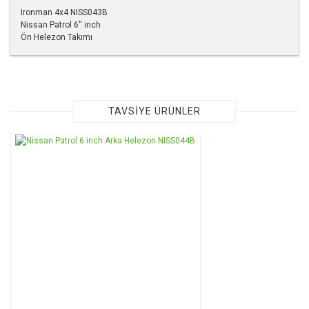
Ironman 4x4 NISS043B
Nissan Patrol 6'' inch
Ön Helezon Takımı
Bu ürünün fiyat bilgisi, resim, ürün açıklamalarında ve diğer
konularda yetersiz gördüğünüz noktaları öneri formunu
kullanarak tarafımıza iletebilirsiniz.
Görüş ve önerileriniz için teşekkür ederiz.
TAVSİYE ÜRÜNLER
Ürün resmi kalitesiz, bozuk veya görüntülenemiyor.
Ürün açıklamasında eksik bilgiler bulunuyor.
Ürün bilgilerinde hatalar bulunuyor.
Ürün fiyatı diğer sitelerden daha pahalı.
Bu ürüne benzer farklı alternatifler olmalı.