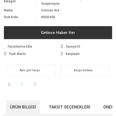
Kategori
Suspansiyon
Marka
Ironman 4x4
Stok Kodu
NISS043B
Gelince Haber Ver
Tavsiye Et
Fiyat Alarmı
Karşılaştır
Aynı gün kargo
Kargo bedava
ÜRÜN BILGISI
TAKSIT SEÇENEKLERI
ÖNERI