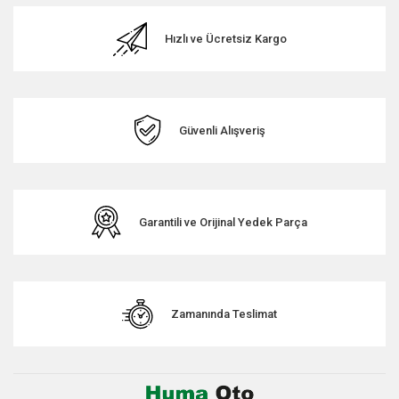
Görüş ve önerileriniz için teşekkür ederiz.
Hızlı ve Ücretsiz Kargo
Ürün resmi kalitesiz, bozuk veya görüntülenemiyor.
Ürün açıklamasında eksik bilgiler bulunuyor.
Ürün bilgilerinde hatalar bulunuyor.
Ürün fiyatı diğer sitelerden daha pahalı.
Güvenli Alışveriş
Bu ürüne benzer farklı alternatifler olmalı.
Garantili ve Orijinal Yedek Parça
Gönder
Zamanında Teslimat