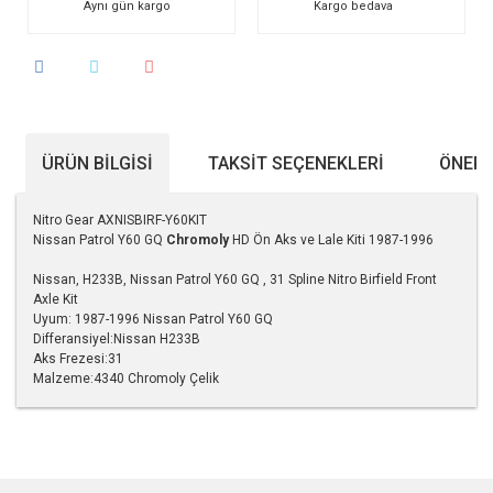
Aynı gün kargo
Kargo bedava
ÜRÜN BILGISI
TAKSIT SEÇENEKLERI
ÖNERI
Nitro Gear AXNISBIRF-Y60KIT
Nissan Patrol Y60 GQ
Chromoly
HD Ön Aks ve Lale Kiti 1987-1996
Nissan, H233B, Nissan Patrol Y60 GQ , 31 Spline Nitro Birfield Front
Axle Kit
Uyum: 1987-1996 Nissan Patrol Y60 GQ
Differansiyel:
Nissan H233B
Aks Frezesi:
31
Malzeme:
4340 Chromoly Çelik
Bu ürünün fiyat bilgisi, resim, ürün açıklamalarında ve diğer
konularda yetersiz gördüğünüz noktaları öneri formunu
kullanarak tarafımıza iletebilirsiniz.