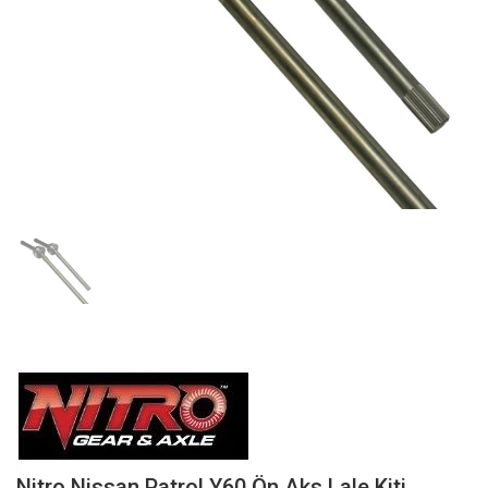
Nitro Nissan Patrol Y60 Ön Aks Lale Kiti