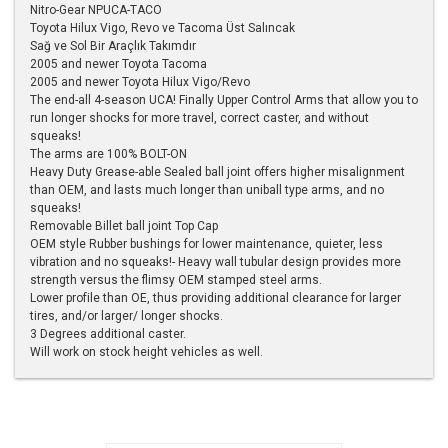
Nitro-Gear NPUCA-TACO
Toyota Hilux Vigo, Revo ve Tacoma Üst Salıncak
Sağ ve Sol Bir Araçlık Takımdır
2005 and newer Toyota Tacoma
2005 and newer Toyota Hilux Vigo/Revo
The end-all 4-season UCA! Finally Upper Control Arms that allow you to
run longer shocks for more travel, correct caster, and without
squeaks!
The arms are 100% BOLT-ON
Heavy Duty Grease-able Sealed ball joint offers higher misalignment
than OEM, and lasts much longer than uniball type arms, and no
squeaks!
Removable Billet ball joint Top Cap
OEM style Rubber bushings for lower maintenance, quieter, less
vibration and no squeaks!- Heavy wall tubular design provides more
strength versus the flimsy OEM stamped steel arms.
Lower profile than OE, thus providing additional clearance for larger
tires, and/or larger/ longer shocks.
3 Degrees additional caster.
Will work on stock height vehicles as well.
Bu ürünün fiyat bilgisi, resim, ürün açıklamalarında ve diğer
konularda yetersiz gördüğünüz noktaları öneri formunu
kullanarak tarafımıza iletebilirsiniz.