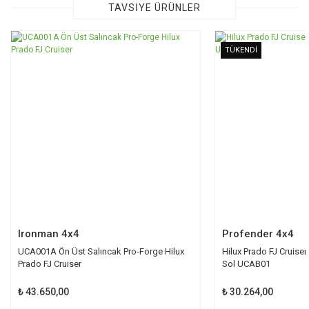
Görüş ve önerileriniz için teşekkür ederiz.
TAVSİYE ÜRÜNLER
Ürün resmi kalitesiz, bozuk veya görüntülenemiyor.
TÜKENDİ
Ürün açıklamasında eksik bilgiler bulunuyor.
Ürün bilgilerinde hatalar bulunuyor.
Ürün fiyatı diğer sitelerden daha pahalı.
Bu ürüne benzer farklı alternatifler olmalı.
Gönder
Ironman 4x4
Profender 4x4
UCA001A Ön Üst Salıncak Pro-Forge Hilux
Hilux Prado FJ Cruiser
Prado FJ Cruiser
Sol UCAB01
₺ 43.650,00
₺ 30.264,00