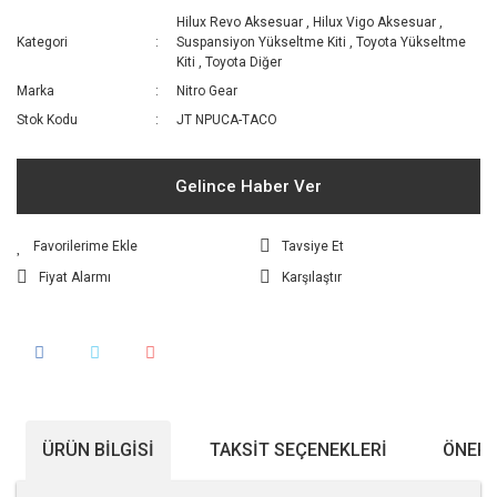
Hilux Revo Aksesuar
,
Hilux Vigo Aksesuar
,
Kategori
Suspansiyon Yükseltme Kiti
,
Toyota Yükseltme
Kiti
,
Toyota Diğer
Marka
Nitro Gear
Stok Kodu
JT NPUCA-TACO
Gelince Haber Ver
Tavsiye Et
Fiyat Alarmı
Karşılaştır
ÜRÜN BILGISI
TAKSIT SEÇENEKLERI
ÖNERI