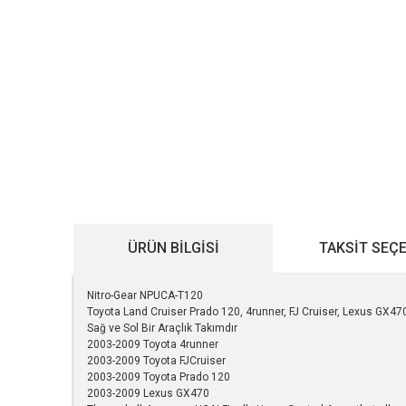
ÜRÜN BILGISI
TAKSIT SEÇ
Nitro-Gear NPUCA-T120
Toyota Land Cruiser Prado 120, 4runner, FJ Cruiser, Lexus GX47
Sağ ve Sol Bir Araçlık Takımdır
2003-2009 Toyota 4runner
2003-2009 Toyota FJCruiser
2003-2009 Toyota Prado 120
2003-2009 Lexus GX470