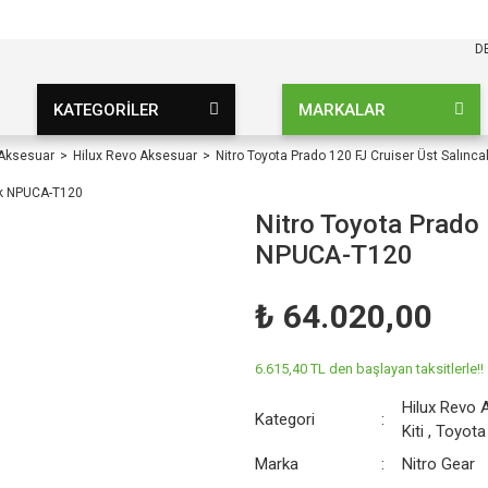
KARGO BEDAVA
UZ ŞARTSIZ
D
KATEGORİLER
MARKALAR
 Aksesuar
Hilux Revo Aksesuar
Nitro Toyota Prado 120 FJ Cruiser Üst Salın
Nitro Toyota Prado 
NPUCA-T120
₺ 64.020,00
6.615,40 TL den başlayan taksitlerle!!
Hilux Revo 
Kategori
Kiti
,
Toyota 
Marka
Nitro Gear