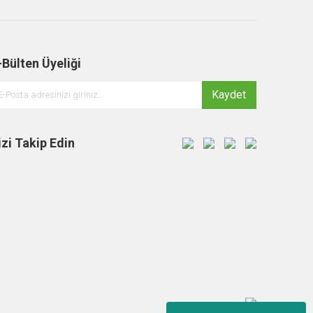
-Bülten Üyeliği
Kaydet
izi Takip Edin
1