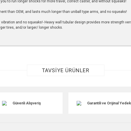
 you to run longer shocks for more travel, correct caster, and without squeaks!
nment than OEM, and lasts much longer than uniball type arms, and no squeaks!
s vibration and no squeaks!- Heavy wall tubular design provides more strength v
rger tires, and/or larger/ longer shocks.
r konularda yetersiz gördüğünüz noktaları öneri formunu kullanarak tarafımıza ile
TAVSİYE ÜRÜNLER
TÜKENDİ
Güvenli Alışveriş
Garantili ve Orijinal Yede