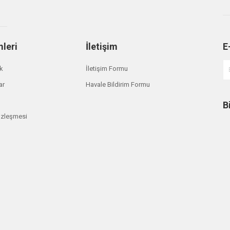
Gönder
mleri
İletişim
E
ik
İletişim Formu
ar
Havale Bildirim Formu
B
özleşmesi
Profender 4x4
Hilux Prado FJ Cruiser Üst Salıncak Sağ ve Sol UCAB0
ruiser
₺ 30.264,00
TÜKENDİ
m