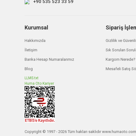
+90 535 523 33 59
Kurumsal
Sipariş İşle
Hakkımızda
Gizlilik ve Güvenl
İletişim
Sık Sorulan Sorul
Banka Hesap Numaralarımız
Kargom Nerede?
Blog
Mesafeli Satış S
LLMS.txt
Ironman 4x4
Huma Oto Kariyer
UCA001A Ön Üst Salıncak Pro-Forge Hilux Prado FJ C
₺ 43.650,00
TÜKENDİ
Copyright © 1997 - 2026 Tüm hakları saklıdır www.humaoto.co