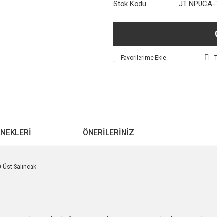
Stok Kodu
JT NPUCA-
T
ENEKLERI
ÖNERILERINIZ
0 Üst Salıncak