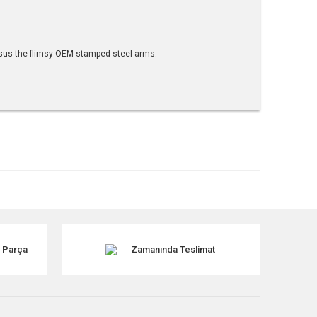
ersus the flimsy OEM stamped steel arms.
tebilirsiniz.
k Parça
Zamanında Teslimat