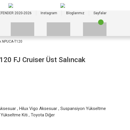
+90 535 523 33 59
+90 535 523 33 59
EFENDER 2020-2026
Instagram
Bloglarımız
Sayfalar
cak NPUCA-T120
120 FJ Cruiser Üst Salıncak
Aksesuar
,
Hilux Vigo Aksesuar
,
Suspansiyon Yükseltme
Yükseltme Kiti
,
Toyota Diğer