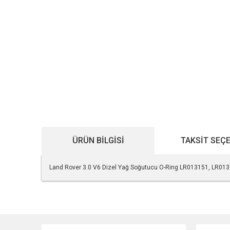
ÜRÜN BILGISI
TAKSIT SEÇ
Land Rover 3.0 V6 Dizel Yağ Soğutucu O-Ring LR013151, LR0
Bu ürünün fiyat bilgisi, resim, ürün açıklamalarında ve diğe
Görüş ve önerileriniz için teşekkür ederiz.
Ürün resmi kalitesiz, bozuk veya görüntülenemiyor.