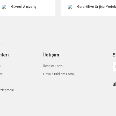
Güvenli Alışveriş
Garantili ve Orijinal Yede
mleri
İletişim
E
Gönder
ik
İletişim Formu
ar
Havale Bildirim Formu
B
özleşmesi