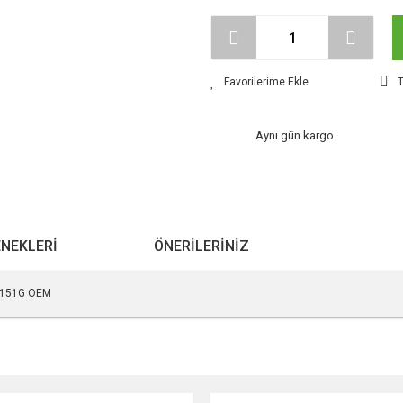
T
Aynı gün kargo
ENEKLERI
ÖNERILERINIZ
13151G OEM
r konularda yetersiz gördüğünüz noktaları öneri formunu kullanarak tarafımıza ile