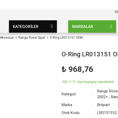
KARGO BEDAVA
UZ ŞARTSIZ
D
KATEGORİLER
MARKALAR
 Aksesuar
Range Rover Sport
O-Ring LR013151 OEM
O-Ring LR013151 
₺ 968,76
100,11 TL den başlayan taksitlerle!!
Range Rove
Kategori
2002+
,
Ran
Marka
Britpart
Stok Kodu
LR013151G