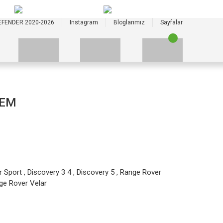
+90 535 523 33 59
+90 535 523 33 59
EFENDER 2020-2026
Instagram
Bloglarımız
Sayfalar
OEM
r Sport
,
Discovery 3 4
,
Discovery 5
,
Range Rover
ge Rover Velar