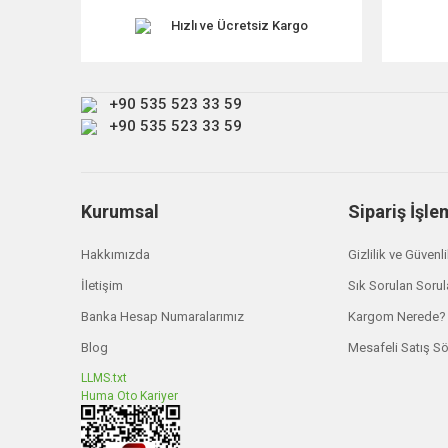
Ürün açıklamasında eksik bilgiler bulunuyor.
Hızlı ve Ücretsiz Kargo
Ürün bilgilerinde hatalar bulunuyor.
Ürün fiyatı diğer sitelerden daha pahalı.
+90 535 523 33 59
Bu ürüne benzer farklı alternatifler olmalı.
+90 535 523 33 59
Kurumsal
Sipariş İşle
Hakkımızda
Gizlilik ve Güvenl
İletişim
Sık Sorulan Sorul
Banka Hesap Numaralarımız
Kargom Nerede?
Blog
Mesafeli Satış S
LLMS.txt
Huma Oto Kariyer