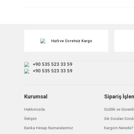
Ürün resmi kalitesiz, bozuk veya görüntülenemiyor.
Ürün açıklamasında eksik bilgiler bulunuyor.
Ürün bilgilerinde hatalar bulunuyor.
Ürün fiyatı diğer sitelerden daha pahalı.
Hızlı ve Ücretsiz Kargo
Bu ürüne benzer farklı alternatifler olmalı.
+90 535 523 33 59
+90 535 523 33 59
Kurumsal
Sipariş İşle
Hakkımızda
Gizlilik ve Güvenl
İletişim
Sık Sorulan Sorul
Ironman 4x4
Banka Hesap Numaralarımız
Kargom Nerede?