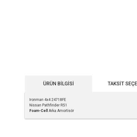
ÜRÜN BILGISI
TAKSIT SEÇ
Ironman 4x4 24718FE
Nissan Pathfinder R51
Foam-Cell
Arka Amortisör
Bu ürünün fiyat bilgisi, resim, ürün açıklamalarında ve diğe
Görüş ve önerileriniz için teşekkür ederiz.