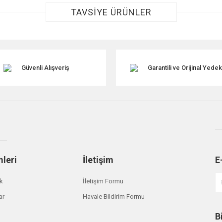
TAVSİYE ÜRÜNLER
Güvenli Alışveriş
Garantili ve Orijinal Yede
Gönder
mleri
İletişim
E
ik
İletişim Formu
ar
Havale Bildirim Formu
B