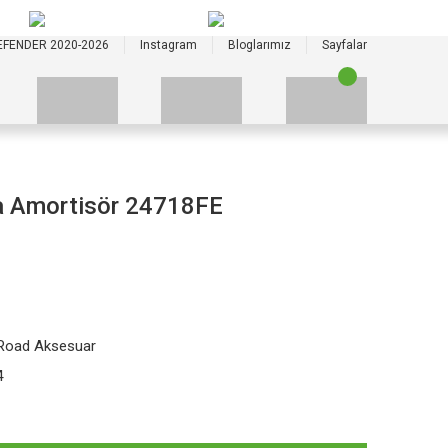
+90 535 523 33 59
+90 535 523 33 59
EFENDER 2020-2026
Instagram
Bloglarımız
Sayfalar
a Amortisör 24718FE
 Road Aksesuar
4