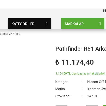
KARGO BEDAVA
UZ ŞARTSIZ
D
KATEGORİLER
MARKALAR
ortisör 24718FE
Pathfinder R51 Ark
₺ 11.174,40
1.154,69 TL den başlayan taksitlerle!!
Kategori
Nissan Off
Marka
Ironman 4x
Stok Kodu
24718FE