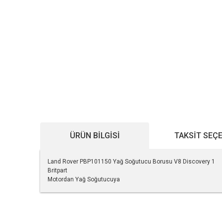
ÜRÜN BILGISI
TAKSIT SEÇ
Land Rover PBP101150 Yağ Soğutucu Borusu V8 Discovery 1
Britpart
Motordan Yağ Soğutucuya
Bu ürünün fiyat bilgisi, resim, ürün açıklamalarında ve diğe
Görüş ve önerileriniz için teşekkür ederiz.