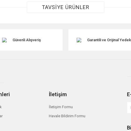
TAVSİYE ÜRÜNLER
Güvenli Alışveriş
Garantili ve Orijinal Yede
Gönder
mleri
İletişim
E
ik
İletişim Formu
ar
Havale Bildirim Formu
B