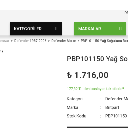
KARGO BEDAVA
UZ ŞARTSIZ
D
KATEGORİLER
MARKALAR
sesuar
Defender 1987-2006
Defender Motor
PBP101150 Yağ Soğutucu Bor
PBP101150 Yağ Soğ
₺ 1.716,00
177,32 TL den başlayan taksitlerle!!
Kategori
Defender M
Marka
Britpart
Stok Kodu
PBP101150