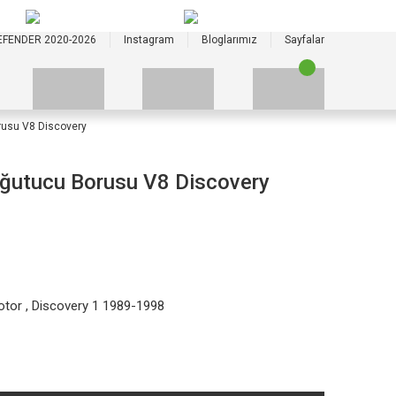
+90 535 523 33 59
+90 535 523 33 59
EFENDER 2020-2026
Instagram
Bloglarımız
Sayfalar
usu V8 Discovery
utucu Borusu V8 Discovery
otor
,
Discovery 1 1989-1998