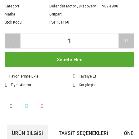
Kategori
Defender Motor
,
Discovery 1 1989-1998
Marka
Britpart
Stok Kodu
PBP101160
Sepete Ekle
Tavsiye Et
Fiyat Alarmı
Karşılaştır
ÜRÜN BILGISI
TAKSIT SEÇENEKLERI
ÖNERI