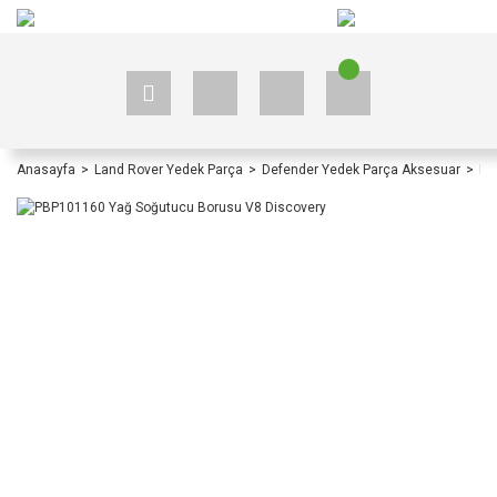
+90 535 523 33 59
+90 535 523 33 59
Anasayfa
Land Rover Yedek Parça
Defender Yedek Parça Aksesuar
De