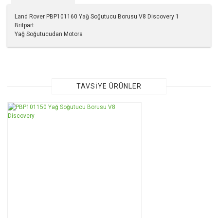
Land Rover PBP101160 Yağ Soğutucu Borusu V8 Discovery 1
Britpart
Yağ Soğutucudan Motora
Bu ürünün fiyat bilgisi, resim, ürün açıklamalarında ve diğer
konularda yetersiz gördüğünüz noktaları öneri formunu
kullanarak tarafımıza iletebilirsiniz.
Görüş ve önerileriniz için teşekkür ederiz.
TAVSİYE ÜRÜNLER
Ürün resmi kalitesiz, bozuk veya görüntülenemiyor.
TÜKENDİ
Ürün açıklamasında eksik bilgiler bulunuyor.
Ürün bilgilerinde hatalar bulunuyor.
Ürün fiyatı diğer sitelerden daha pahalı.
Bu ürüne benzer farklı alternatifler olmalı.