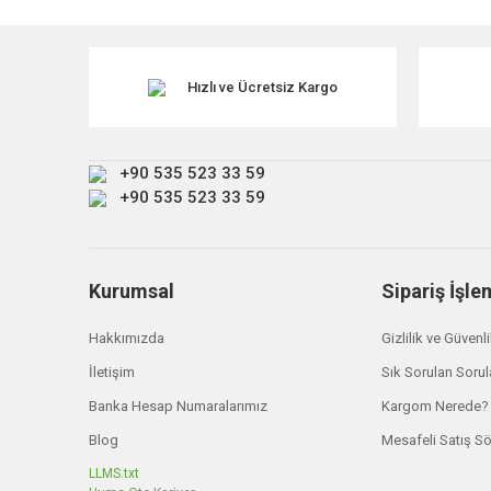
Görüş ve önerileriniz için teşekkür ederiz.
Ürün resmi kalitesiz, bozuk veya görüntülenemiyor.
Ürün açıklamasında eksik bilgiler bulunuyor.
Hızlı ve Ücretsiz Kargo
Ürün bilgilerinde hatalar bulunuyor.
Ürün fiyatı diğer sitelerden daha pahalı.
+90 535 523 33 59
Bu ürüne benzer farklı alternatifler olmalı.
+90 535 523 33 59
Kurumsal
Sipariş İşle
Hakkımızda
Gizlilik ve Güvenl
İletişim
Sık Sorulan Sorul
Banka Hesap Numaralarımız
Kargom Nerede?
Blog
Mesafeli Satış S
LLMS.txt