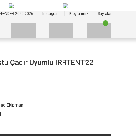
+90 535 523 33 59
+90 535 523 33 59
EFENDER 2020-2026
Instagram
Bloglarımız
Sayfalar
Üstü Çadır Uyumlu IRRTENT22
oad Ekipman
4