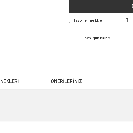
T
Aynı gün kargo
ENEKLERI
ÖNERILERINIZ
r konularda yetersiz gördüğünüz noktaları öneri formunu kullanarak tarafımıza ile