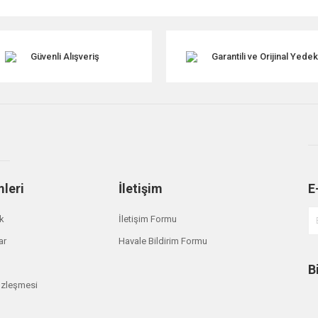
Güvenli Alışveriş
Garantili ve Orijinal Yede
mleri
İletişim
E
Gönder
ik
İletişim Formu
ar
Havale Bildirim Formu
B
özleşmesi