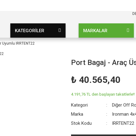
KARGO BEDAVA
UZ ŞARTSIZ
D
KATEGORİLER
MARKALAR
dır Uyumlu IRRTENT22
Port Bagaj - Araç 
₺ 40.565,40
4.191,76 TL den başlayan taksitlerle!!
Kategori
Diğer Off R
Marka
Ironman 4x
Stok Kodu
IRRTENT22