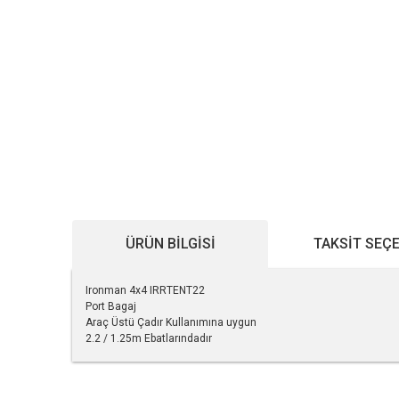
ÜRÜN BILGISI
TAKSIT SEÇ
Ironman 4x4 IRRTENT22
Port Bagaj
Araç Üstü Çadır Kullanımına uygun
2.2 / 1.25m Ebatlarındadır
Bu ürünün fiyat bilgisi, resim, ürün açıklamalarında ve diğe