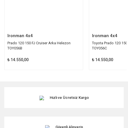
Gönder
Ironman 4x4
Ironman 4x4
Prado 120 150 FJ Cruiser Arka Helezon
Toyota Prado 120 150
TOY056B
TOY056C
₺ 14.550,00
₺ 14.550,00
Hızlı ve Ücretsiz Kargo
Güvenli Alışveriş