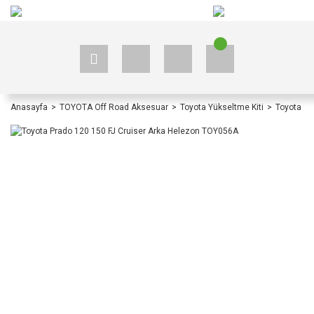
+90 535 523 33 59
+90 535 523 33 59
Anasayfa
TOYOTA Off Road Aksesuar
Toyota Yükseltme Kiti
Toyota Pr