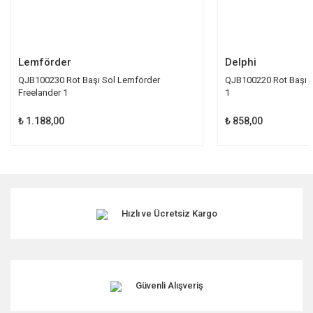
Gönder
Lemförder
Delphi
QJB100230 Rot Başı Sol Lemförder
QJB100220 Rot Başı S
Freelander 1
1
₺ 1.188,00
₺ 858,00
Hızlı ve Ücretsiz Kargo
Güvenli Alışveriş