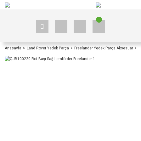
+90 535 523 33 59
+90 535 523 33 59
Anasayfa
Land Rover Yedek Parça
Freelander Yedek Parça Aksesuar
F