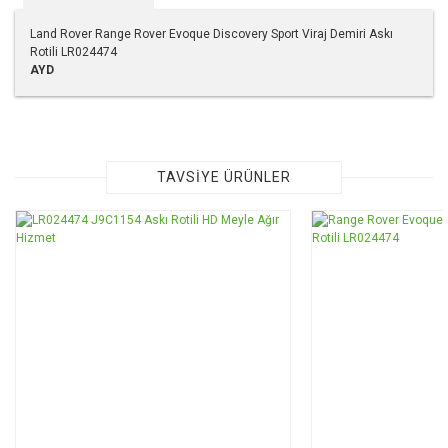
Land Rover Range Rover Evoque Discovery Sport Viraj Demiri Askı
Rotili LR024474
AYD
Bu ürünün fiyat bilgisi, resim, ürün açıklamalarında ve diğer
konularda yetersiz gördüğünüz noktaları öneri formunu
kullanarak tarafımıza iletebilirsiniz.
Görüş ve önerileriniz için teşekkür ederiz.
TAVSİYE ÜRÜNLER
Ürün resmi kalitesiz, bozuk veya görüntülenemiyor.
Ürün açıklamasında eksik bilgiler bulunuyor.
Ürün bilgilerinde hatalar bulunuyor.
Ürün fiyatı diğer sitelerden daha pahalı.
Bu ürüne benzer farklı alternatifler olmalı.