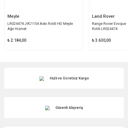
Gönder
Meyle
Land Rover
LR024474 J9C1154 Askı Rotili HD Meyle
Range Rover Evoque D
Ağır Hizmet
Rotili LR024474
₺ 2.184,00
₺ 3.630,00
Hızlı ve Ücretsiz Kargo
Güvenli Alışveriş