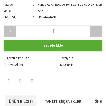
Kategori
Range Rover Evoque 2012-2018
,
Discovery Sport
Marka
AYD
Stok Kodu
LR024474AYD
Sepete Ekle
Tavsiye Et
Fiyat Alarmı
Karşılaştır
ÜRÜN BILGISI
TAKSIT SEÇENEKLERI
ÖNERI