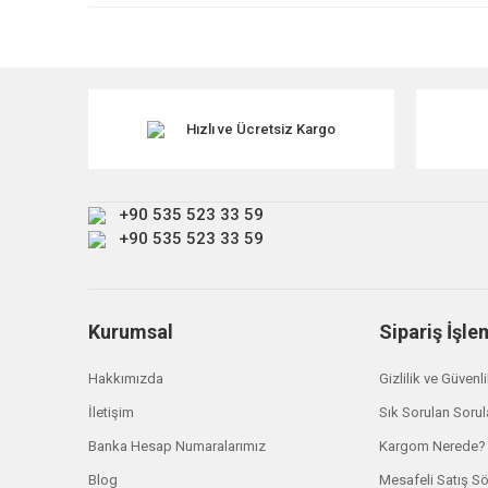
Ürün resmi kalitesiz, bozuk veya görüntülenemiyor.
Ürün açıklamasında eksik bilgiler bulunuyor.
Ürün bilgilerinde hatalar bulunuyor.
Ürün fiyatı diğer sitelerden daha pahalı.
Hızlı ve Ücretsiz Kargo
Bu ürüne benzer farklı alternatifler olmalı.
+90 535 523 33 59
+90 535 523 33 59
Kurumsal
Sipariş İşle
Hakkımızda
Gizlilik ve Güvenl
İletişim
Sık Sorulan Sorul
Banka Hesap Numaralarımız
Kargom Nerede?
Blog
Mesafeli Satış S