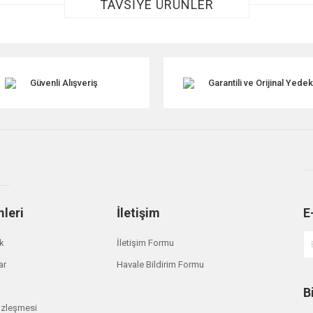
TAVSİYE ÜRÜNLER
Güvenli Alışveriş
Garantili ve Orijinal Yede
Gönder
mleri
İletişim
E
ik
İletişim Formu
ar
Havale Bildirim Formu
B
özleşmesi