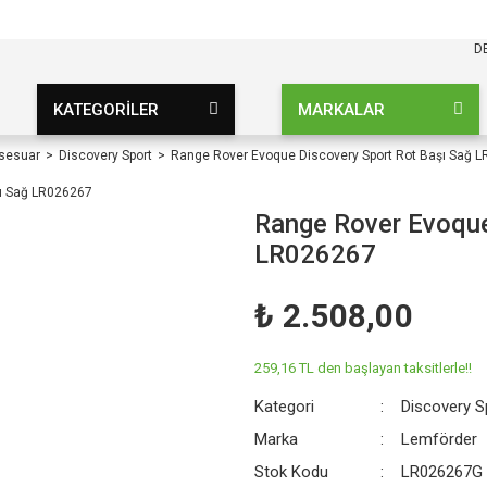
KARGO BEDAVA
UZ ŞARTSIZ
D
KATEGORİLER
MARKALAR
ksesuar
Discovery Sport
Range Rover Evoque Discovery Sport Rot Başı Sağ 
Range Rover Evoque
LR026267
₺ 2.508,00
259,16 TL den başlayan taksitlerle!!
Kategori
Discovery S
Marka
Lemförder
Stok Kodu
LR026267G