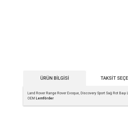
ÜRÜN BILGISI
TAKSIT SEÇ
Land Rover Range Rover Evoque, Discovery Sport Sağ Rot Baş
OEM
Lemförder
Bu ürünün fiyat bilgisi, resim, ürün açıklamalarında ve diğe
Görüş ve önerileriniz için teşekkür ederiz.