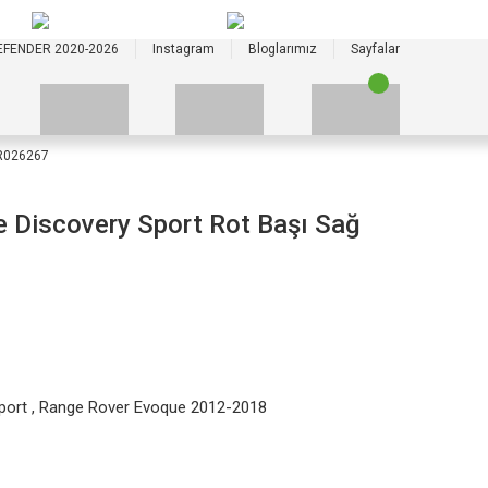
+90 535 523 33 59
+90 535 523 33 59
EFENDER 2020-2026
Instagram
Bloglarımız
Sayfalar
LR026267
 Discovery Sport Rot Başı Sağ
port
,
Range Rover Evoque 2012-2018