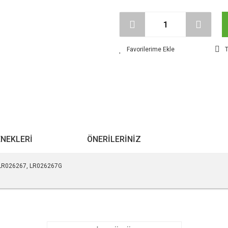
T
ENEKLERI
ÖNERILERINIZ
ı LR026267, LR026267G
r konularda yetersiz gördüğünüz noktaları öneri formunu kullanarak tarafımıza ile