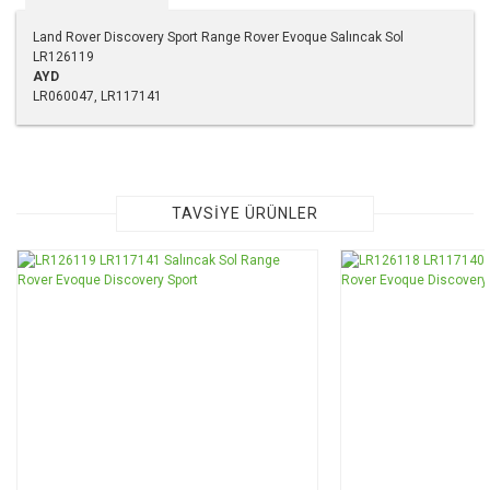
Land Rover Discovery Sport Range Rover Evoque Salıncak Sol
LR126119
AYD
LR060047, LR117141
Bu ürünün fiyat bilgisi, resim, ürün açıklamalarında ve diğer
konularda yetersiz gördüğünüz noktaları öneri formunu
kullanarak tarafımıza iletebilirsiniz.
Görüş ve önerileriniz için teşekkür ederiz.
TAVSİYE ÜRÜNLER
Ürün resmi kalitesiz, bozuk veya görüntülenemiyor.
Ürün açıklamasında eksik bilgiler bulunuyor.
Ürün bilgilerinde hatalar bulunuyor.
Ürün fiyatı diğer sitelerden daha pahalı.
Bu ürüne benzer farklı alternatifler olmalı.