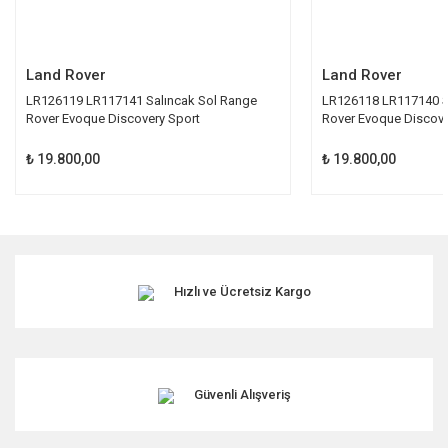
Gönder
Land Rover
Land Rover
LR126119 LR117141 Salıncak Sol Range
LR126118 LR117140 S
Rover Evoque Discovery Sport
Rover Evoque Discove
₺ 19.800,00
₺ 19.800,00
Hızlı ve Ücretsiz Kargo
Güvenli Alışveriş