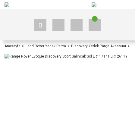
+90 535 523 33 59
+90 535 523 33 59
Anasayfa
Land Rover Yedek Parça
Discovery Yedek Parça Aksesuar
Di