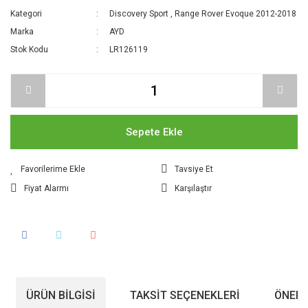
Kategori
Discovery Sport
,
Range Rover Evoque 2012-2018
Marka
AYD
Stok Kodu
LR126119
Sepete Ekle
Tavsiye Et
Fiyat Alarmı
Karşılaştır
ÜRÜN BILGISI
TAKSIT SEÇENEKLERI
ÖNERI