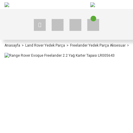
+90 535 523 33 59
+90 535 523 33 59
Anasayfa
Land Rover Yedek Parça
Freelander Yedek Parça Aksesuar
F