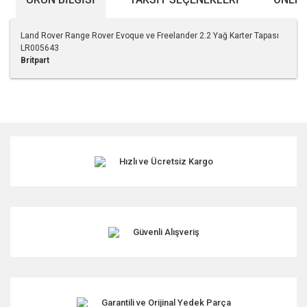
Land Rover Range Rover Evoque ve Freelander 2.2 Yağ Karter Tapası
LR005643
Britpart
Bu ürünün fiyat bilgisi, resim, ürün açıklamalarında ve diğer
konularda yetersiz gördüğünüz noktaları öneri formunu
kullanarak tarafımıza iletebilirsiniz.
Görüş ve önerileriniz için teşekkür ederiz.
Hızlı ve Ücretsiz Kargo
Ürün resmi kalitesiz, bozuk veya görüntülenemiyor.
Ürün açıklamasında eksik bilgiler bulunuyor.
Ürün bilgilerinde hatalar bulunuyor.
Ürün fiyatı diğer sitelerden daha pahalı.
Güvenli Alışveriş
Bu ürüne benzer farklı alternatifler olmalı.
Garantili ve Orijinal Yedek Parça