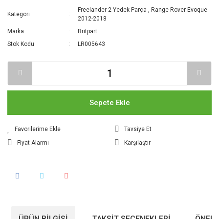
Freelander 2 Yedek Parça
,
Range Rover Evoque
Kategori
2012-2018
Marka
Britpart
Stok Kodu
LR005643
Sepete Ekle
Tavsiye Et
Fiyat Alarmı
Karşılaştır
ÜRÜN BILGISI
TAKSIT SEÇENEKLERI
ÖNERI