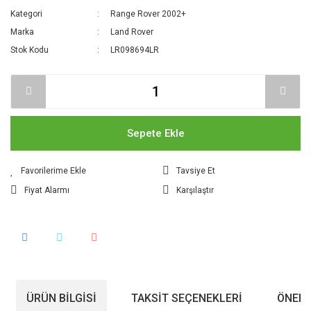
Kategori
Range Rover 2002+
Marka
Land Rover
Stok Kodu
LR098694LR
Sepete Ekle
Tavsiye Et
Fiyat Alarmı
Karşılaştır
ÜRÜN BILGISI
TAKSIT SEÇENEKLERI
ÖNERI