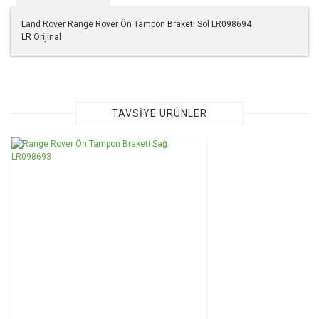
Land Rover Range Rover Ön Tampon Braketi Sol LR098694
LR Orijinal
Bu ürünün fiyat bilgisi, resim, ürün açıklamalarında ve diğer
konularda yetersiz gördüğünüz noktaları öneri formunu
kullanarak tarafımıza iletebilirsiniz.
Görüş ve önerileriniz için teşekkür ederiz.
TAVSİYE ÜRÜNLER
Ürün resmi kalitesiz, bozuk veya görüntülenemiyor.
Ürün açıklamasında eksik bilgiler bulunuyor.
Ürün bilgilerinde hatalar bulunuyor.
Ürün fiyatı diğer sitelerden daha pahalı.
Bu ürüne benzer farklı alternatifler olmalı.