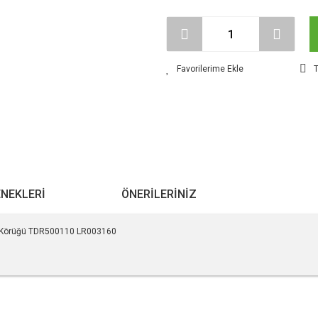
T
ENEKLERI
ÖNERILERINIZ
ks Körüğü TDR500110 LR003160
r konularda yetersiz gördüğünüz noktaları öneri formunu kullanarak tarafımıza ile