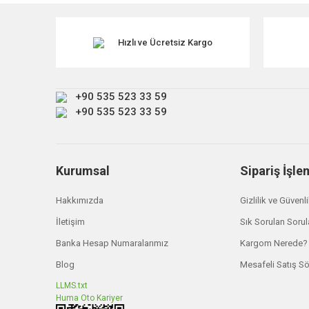
Ürün resmi kalitesiz, bozuk veya görüntülenemiyor.
Ürün açıklamasında eksik bilgiler bulunuyor.
Hızlı ve Ücretsiz Kargo
Ürün bilgilerinde hatalar bulunuyor.
Ürün fiyatı diğer sitelerden daha pahalı.
+90 535 523 33 59
Bu ürüne benzer farklı alternatifler olmalı.
+90 535 523 33 59
Kurumsal
Sipariş İşle
Hakkımızda
Gizlilik ve Güvenl
İletişim
Sık Sorulan Sorul
Banka Hesap Numaralarımız
Kargom Nerede?
Blog
Mesafeli Satış S
LLMS.txt
Huma Oto Kariyer