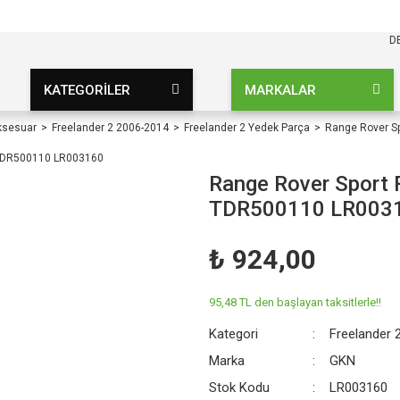
KARGO BEDAVA
UZ ŞARTSIZ
D
KATEGORİLER
MARKALAR
ksesuar
Freelander 2 2006-2014
Freelander 2 Yedek Parça
Range Rover S
Range Rover Sport 
TDR500110 LR003
₺ 924,00
95,48 TL den başlayan taksitlerle!!
Kategori
Freelander 
Marka
GKN
Stok Kodu
LR003160