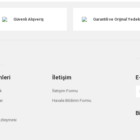
Güvenli Alışveriş
Garantili ve Orijinal Yede
mleri
İletişim
E
Gönder
ik
İletişim Formu
ar
Havale Bildirim Formu
B
özleşmesi