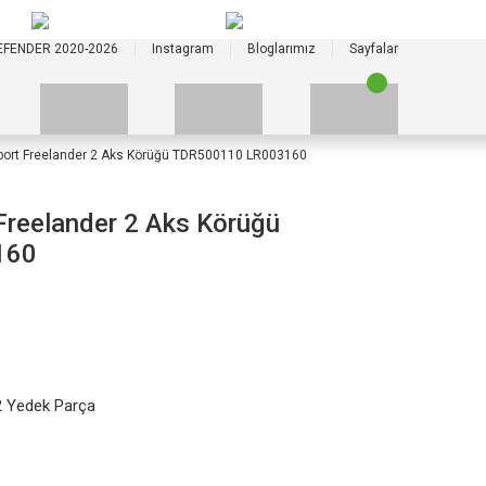
+90 535 523 33 59
+90 535 523 33 59
EFENDER 2020-2026
Instagram
Bloglarımız
Sayfalar
port Freelander 2 Aks Körüğü TDR500110 LR003160
Freelander 2 Aks Körüğü
160
2 Yedek Parça