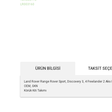
ÜRÜN BILGISI
TAKSIT SEÇ
Land Rover Range Rover Sport, Discovery 3, 4 Freelander 2 A
OEM, GKN
Körük Kiti Takımı
Bu ürünün fiyat bilgisi, resim, ürün açıklamalarında ve diğe
Görüş ve önerileriniz için teşekkür ederiz.