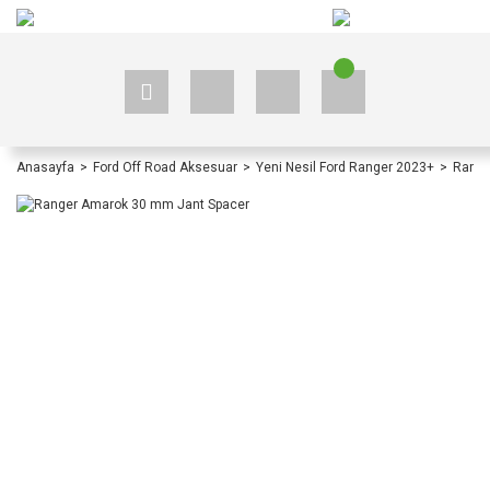
+90 535 523 33 59
+90 535 523 33 59
Anasayfa
Ford Off Road Aksesuar
Yeni Nesil Ford Ranger 2023+
Range