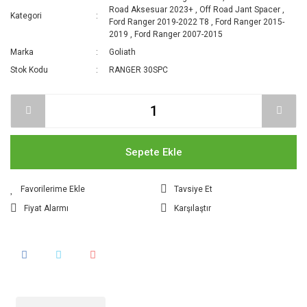
Road Aksesuar 2023+
,
Off Road Jant Spacer
,
Kategori
Ford Ranger 2019-2022 T8
,
Ford Ranger 2015-
2019
,
Ford Ranger 2007-2015
Marka
Goliath
Stok Kodu
RANGER 30SPC
Sepete Ekle
Tavsiye Et
Fiyat Alarmı
Karşılaştır