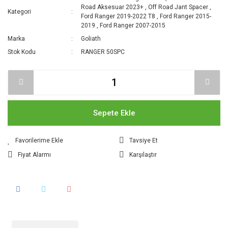
Road Aksesuar 2023+
,
Off Road Jant Spacer
,
Kategori
Ford Ranger 2019-2022 T8
,
Ford Ranger 2015-
2019
,
Ford Ranger 2007-2015
Marka
Goliath
Stok Kodu
RANGER 50SPC
Sepete Ekle
Tavsiye Et
Fiyat Alarmı
Karşılaştır