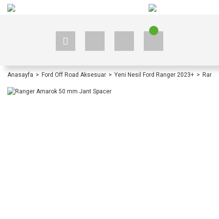
+90 535 523 33 59
+90 535 523 33 59
Anasayfa
Ford Off Road Aksesuar
Yeni Nesil Ford Ranger 2023+
Range