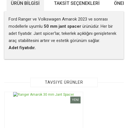
ÜRÜN BILGISI
TAKSIT SEÇENEKLERI
ÖNERI
Ford Ranger ve Volkswagen Amarok 2023 ve sonrası
modellerle uyumlu
50 mm jant spacer
ürünüdür. Her bir
adet fiyatıdır. Jant spicer’lar, tekerlek açıklığını genişleterek
araç stabilitesini artırır ve estetik görünüm sağlar.
Adet fiyatıdır.
Bu ürünün fiyat bilgisi, resim, ürün açıklamalarında ve diğer
konularda yetersiz gördüğünüz noktaları öneri formunu
kullanarak tarafımıza iletebilirsiniz.
Görüş ve önerileriniz için teşekkür ederiz.
TAVSİYE ÜRÜNLER
Ürün resmi kalitesiz, bozuk veya görüntülenemiyor.
YENİ
Ürün açıklamasında eksik bilgiler bulunuyor.
Ürün bilgilerinde hatalar bulunuyor.
Ürün fiyatı diğer sitelerden daha pahalı.