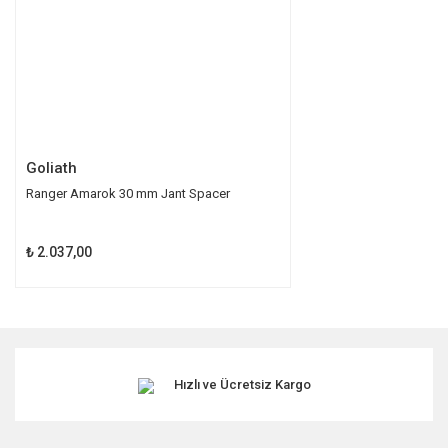
Bu ürüne benzer farklı alternatifler olmalı.
Gönder
Goliath
Ranger Amarok 30 mm Jant Spacer
₺ 2.037,00
Hızlı ve Ücretsiz Kargo