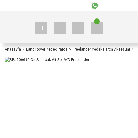
+90 535 523 33 59
+90 535 523 33 59
Anasayfa
Land Rover Yedek Parça
Freelander Yedek Parça Aksesuar
F