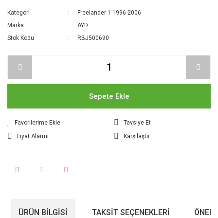
Kategori
Freelander 1 1996-2006
Marka
AYD
Stok Kodu
RBJ500690
Sepete Ekle
Tavsiye Et
Fiyat Alarmı
Karşılaştır
ÜRÜN BILGISI
TAKSIT SEÇENEKLERI
ÖNERI