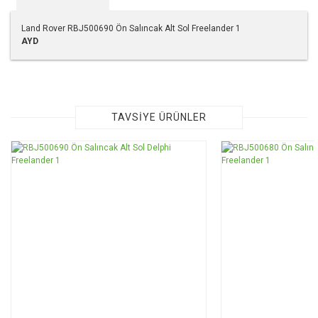
Land Rover RBJ500690 Ön Salıncak Alt Sol Freelander 1
AYD
Bu ürünün fiyat bilgisi, resim, ürün açıklamalarında ve diğer
konularda yetersiz gördüğünüz noktaları öneri formunu
kullanarak tarafımıza iletebilirsiniz.
Görüş ve önerileriniz için teşekkür ederiz.
TAVSİYE ÜRÜNLER
Ürün resmi kalitesiz, bozuk veya görüntülenemiyor.
Ürün açıklamasında eksik bilgiler bulunuyor.
Ürün bilgilerinde hatalar bulunuyor.
Ürün fiyatı diğer sitelerden daha pahalı.
Bu ürüne benzer farklı alternatifler olmalı.