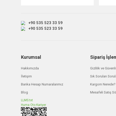
Ürün bilgilerinde hatalar bulunuyor.
Ürün fiyatı diğer sitelerden daha pahalı.
Bu ürüne benzer farklı alternatifler olmalı.
+90 535 523 33 59
+90 535 523 33 59
Kurumsal
Sipariş İşle
Hakkımızda
Gizlilik ve Güvenl
İletişim
Sık Sorulan Sorul
Banka Hesap Numaralarımız
Kargom Nerede?
Blog
Mesafeli Satış S
LLMS.txt
Huma Oto Kariyer