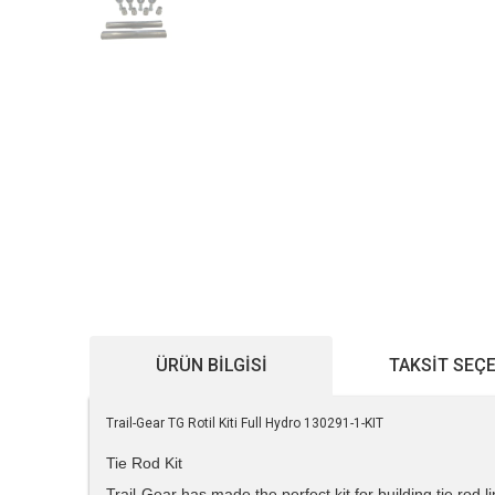
ÜRÜN BILGISI
TAKSIT SEÇ
Trail-Gear TG Rotil Kiti Full Hydro 130291-1-KIT
Tie Rod Kit
Trail-Gear has made the perfect kit for building tie rod 