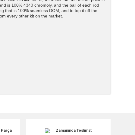
end is 100% 4340 chromoly, and the ball of each rod
ng that is 100% seamless DOM, and to top it off the
from every other kit on the market.
tebilirsiniz.
k Parça
Zamanında Teslimat