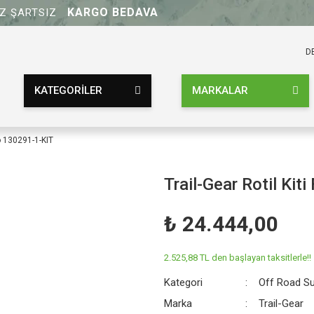
KARGO BEDAVA
UZ ŞARTSIZ
D
KATEGORİLER
MARKALAR
ro 130291-1-KIT
Trail-Gear Rotil Kit
₺ 24.444,00
2.525,88 TL den başlayan taksitlerle!!
Kategori
Off Road S
Marka
Trail-Gear