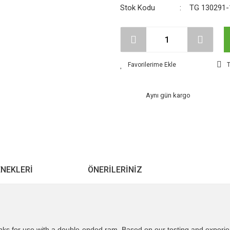
Stok Kodu
TG 130291-
T
Aynı gün kargo
ENEKLERI
ÖNERILERINIZ
links for use with a double-ended ram. Based on our testing and experienc