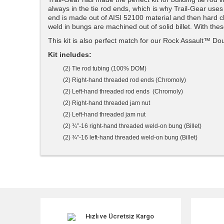
always in the tie rod ends, which is why Trail-Gear u
end is made out of AISI 52100 material and then hard c
weld in bungs are machined out of solid billet. With thes
This kit is also perfect match for our Rock Assault™ D
Kit includes:
(2) Tie rod tubing (100% DOM)
(2) Right-hand threaded rod ends (Chromoly)
(2) Left-hand threaded rod ends (Chromoly)
(2) Right-hand threaded jam nut
(2) Left-hand threaded jam nut
(2) ¾”-16 right-hand threaded weld-on bung (Billet)
(2) ¾”-16 left-hand threaded weld-on bung (Billet)
Bu ürünün fiyat bilgisi, resim, ürün açıklamalarında ve diğe
Görüş ve önerileriniz için teşekkür ederiz.
Ürün resmi kalitesiz, bozuk veya görüntülenemiyor.
Ürün açıklamasında eksik bilgiler bulunuyor.
Hızlı ve Ücretsiz Kargo