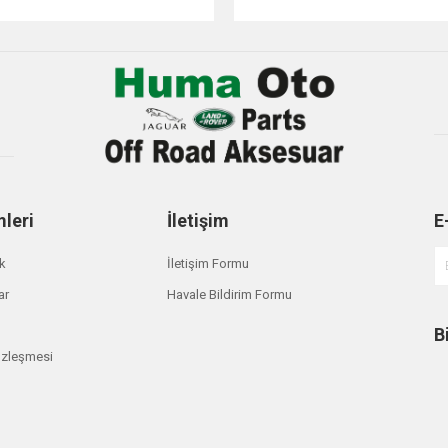
Gönder
mleri
İletişim
E
ik
İletişim Formu
ar
Havale Bildirim Formu
B
özleşmesi