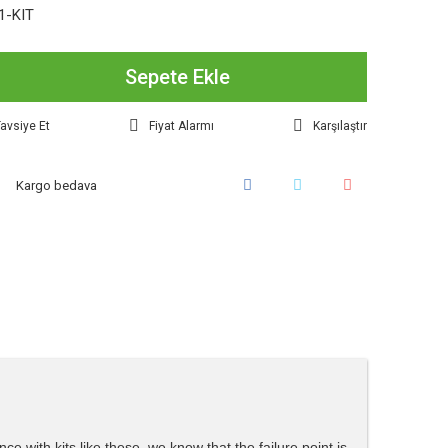
1-KIT
Sepete Ekle
avsiye Et
Fiyat Alarmı
Karşılaştır
Kargo bedava
e with kits like these, we know that the failure point is