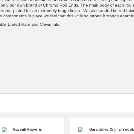
ses only our own brand of Chromo Rod Ends. The main body of each rod 
hrome-plated for an extremely tough finish. We also added tie rod tubi
e components in place we feel that this kit is so strong it stands apart 
ouble Ended Ram and Clevis Kits.
r konularda yetersiz gördüğünüz noktaları öneri formunu kullanarak tarafımıza ile
Güvenli Alışveriş
Garantili ve Orijinal Yede