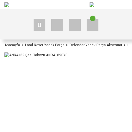
+90 535 523 33 59
+90 535 523 33 59
Anasayfa
Land Rover Yedek Parça
Defender Yedek Parça Aksesuar
De